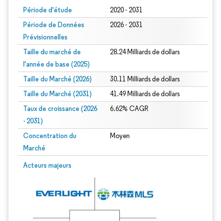
Période d'étude
2020 - 2031
Période de Données
2026 - 2031
Prévisionnelles
Taille du marché de
28.24 Milliards de dollars
l'année de base (2025)
Taille du Marché (2026)
30.11 Milliards de dollars
Taille du Marché (2031)
41.49 Milliards de dollars
Taux de croissance (2026
6.62% CAGR
- 2031)
Concentration du
Moyen
Marché
Image © Mordor Intelligence. La réutilisation nécessite une attribution sous CC 
Acteurs majeurs