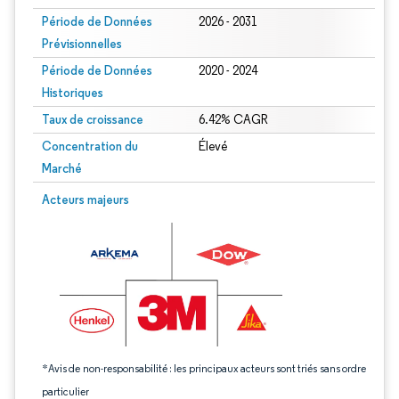
Période de Données
2026 - 2031
Prévisionnelles
Période de Données
2020 - 2024
Historiques
Taux de croissance
6.42% CAGR
Concentration du
Élevé
Marché
Image © Mordor Intelligence. La réutilisation nécessite une attribution sous CC 
Acteurs majeurs
*Avis de non-responsabilité : les principaux acteurs sont triés sans ordre
particulier