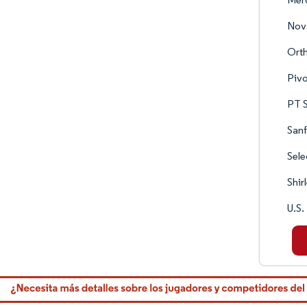
Nova
Ort
Pivo
PT S
Sanf
Sele
Shir
U.S.