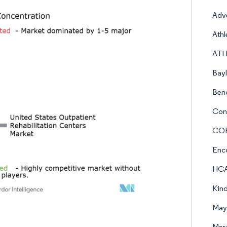
Adv
Athl
ATI 
Bayl
Ben
Con
COR
Enc
HCA 
Kind
Mayo
Merc