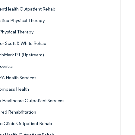
entHealth Outpatient Rehab
etico Physical Therapy
Physical Therapy
or Scott & White Rehab
chMark PT (Upstream)
centra
A Health Services
ompass Health
Healthcare Outpatient Services
red Rehabilitation
 Clinic Outpatient Rehab
y Health Outpatient Rehab