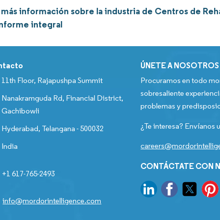
más información sobre la industria de Centros de Reh
informe integral
ntacto
ÚNETE A NOSOTROS
11th Floor, Rajapushpa Summit
Procuramos en todo mom
sobresaliente experienci
Nanakramguda Rd, Financial District,
problemas y predisposic
Gachibowli
¿Te interesa? Envíanos u
Hyderabad, Telangana - 500032
careers@mordorintelli
India
CONTÁCTATE CON N
+1 617-765-2493
info@mordorintelligence.com