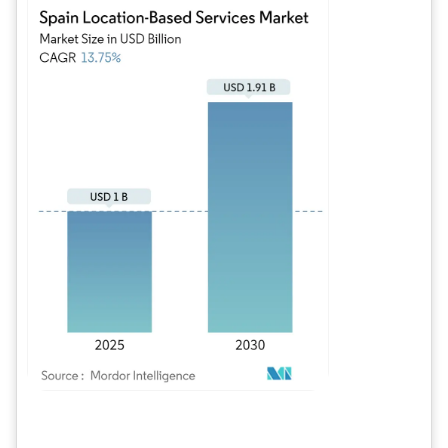
Imagen © Mordor Intelligence. El uso requiere atribución según CC BY 4.0.