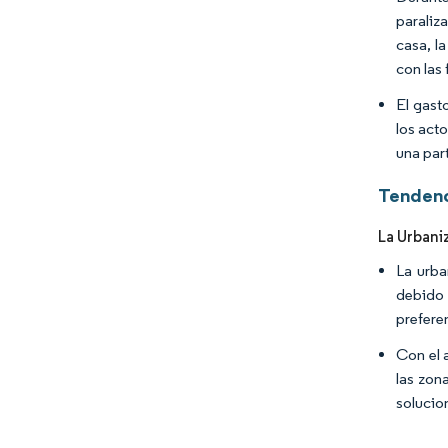
paraliz
casa, l
con las
El gast
los act
una par
Tendenc
La Urbani
La urba
debido 
preferen
Con el 
las zon
solucio