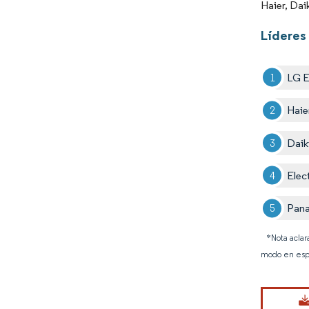
Haier, Dai
Líderes 
LG E
Haie
Daik
Elec
Pana
*Nota aclar
modo en esp