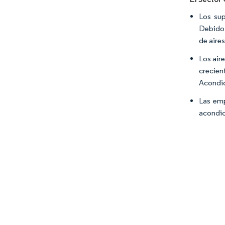
Los sup
Debido 
de aire
Los air
crecie
Acondic
Las emp
acondic