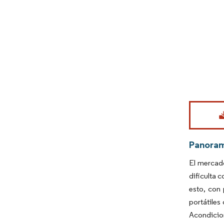
Imagen © Mo
Panora
El mercado
dificulta 
esto, con
portátiles
Acondicion