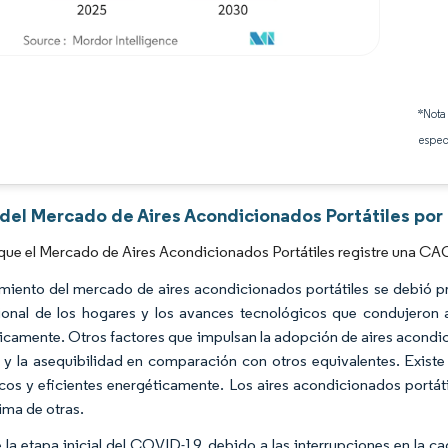
Imagen © Mordor Intelligence. El uso requiere atribución según CC BY 4.0.
*Nota
espec
 del Mercado de Aires Acondicionados Portátiles por
que el Mercado de Aires Acondicionados Portátiles registre una CAG
imiento del mercado de aires acondicionados portátiles se debió pr
ional de los hogares y los avances tecnológicos que condujeron a 
icamente. Otros factores que impulsan la adopción de aires acondicion
e, y la asequibilidad en comparación con otros equivalentes. Exis
cos y eficientes energéticamente. Los aires acondicionados portáti
ima de otras.
 la etapa inicial del COVID-19, debido a las interrupciones en la 