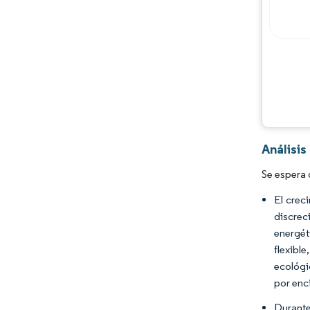
Análisis
Se espera 
El crec
discrec
energét
flexibl
ecológi
por enc
Durante