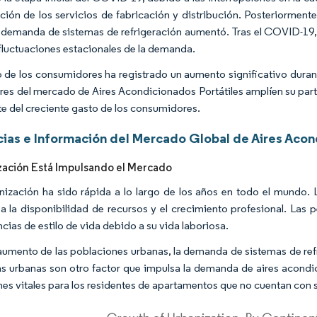
ación de los servicios de fabricación y distribución. Posteriorment
a demanda de sistemas de refrigeración aumentó. Tras el COVID-19
 fluctuaciones estacionales de la demanda.
o de los consumidores ha registrado un aumento significativo duran
ores del mercado de Aires Acondicionados Portátiles amplíen su pa
te del creciente gasto de los consumidores.
ias e Información del Mercado Global de Aires Acon
zación Está Impulsando el Mercado
nización ha sido rápida a lo largo de los años en todo el mundo. L
a la disponibilidad de recursos y el crecimiento profesional. La
cias de estilo de vida debido a su vida laboriosa.
aumento de las poblaciones urbanas, la demanda de sistemas de refr
as urbanas son otro factor que impulsa la demanda de aires acondic
nes vitales para los residentes de apartamentos que no cuentan con si