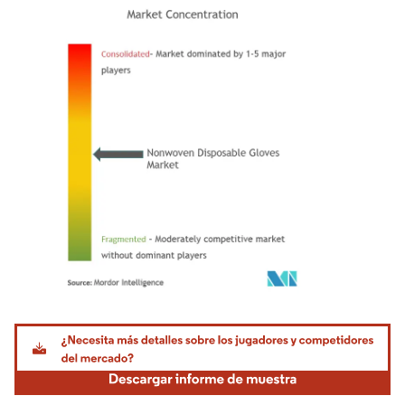
Imagen © Mordor Intelligence. El uso requiere atribución según CC BY 4.0.