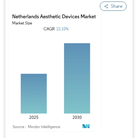
Share
Imagen © Mordor Intelligence. El uso requiere atribución según CC BY 4.0.