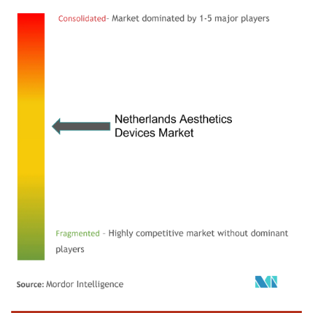
Imagen © Mordor Intelligence. El uso requiere atribución según CC BY 4.0.