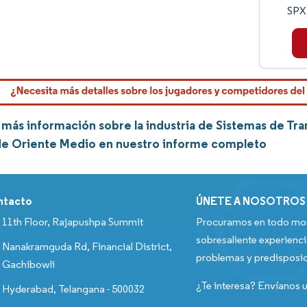
SPX 
más información sobre la industria de Sistemas de Tra
e Oriente Medio en nuestro informe completo
ntacto
ÚNETE A NOSOTROS
11th Floor, Rajapushpa Summit
Procuramos en todo mom
sobresaliente experienci
Nanakramguda Rd, Financial District,
problemas y predisposic
Gachibowli
¿Te interesa? Envíanos u
Hyderabad, Telangana - 500032