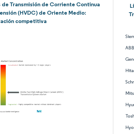
 de Transmisión de Corriente Continua
L
Tensión (HVDC) de Oriente Medio:
Tr
ación competitiva
Sie
ABB
Gen
Hita
Schn
Mits
Hyun
Tos
Hyo