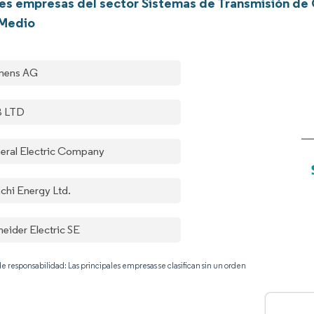
les empresas del sector Sistemas de Transmisión de
 Medio
mens AG
B LTD
eral Electric Company
achi Energy Ltd.
neider Electric SE
e responsabilidad: Las principales empresas se clasifican sin un orden