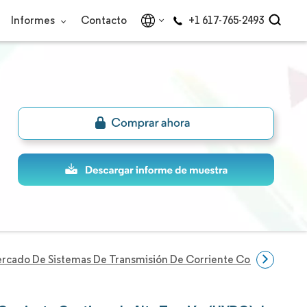
Informes
Contacto
+1 617-765-2493
rcado De Sistemas De Transmisión De Corriente Continua De A