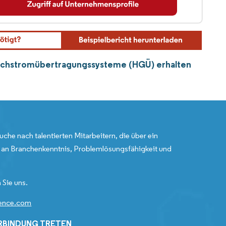
eichstromübertragungssysteme (HGÜ) erhalten
uche nach talentierten Mitarbeitern, die über ein
an Branchenkenntnis, Problemlösungsfähigkeit und
 Sie uns.
gence.com
ERBINDUNG TRETEN