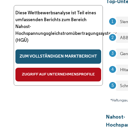
Top-Unt
Diese Wettbewerbsanalyse ist Teil eines
umfassenden Berichts zum Bereich
Sie
Nahost-
Hochspannungsgleichstromübertragungssysteme
ABB
(HGÜ)
Gen
Hita
Schn
*Haftungsau
Nahost-
Hochspa