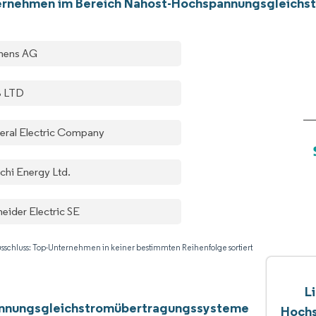
ernehmen im Bereich Nahost-Hochspannungsgleich
mens AG
 LTD
eral Electric Company
chi Energy Ltd.
eider Electric SE
sschluss: Top-Unternehmen in keiner bestimmten Reihenfolge sortiert
L
nnungsgleichstromübertragungssysteme
Hochs