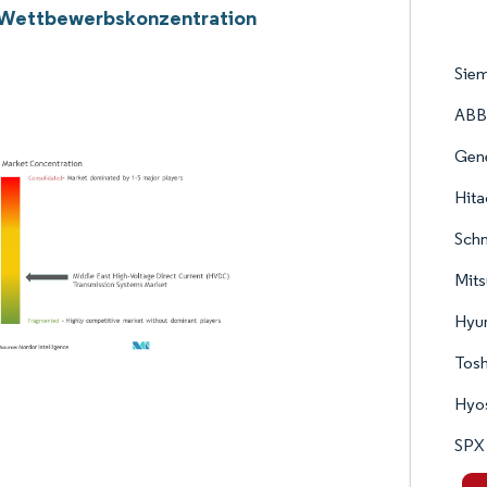
 Wettbewerbskonzentration
Sie
ABB
Gene
Hita
Schn
Mits
Hyun
Tosh
Hyo
SPX 