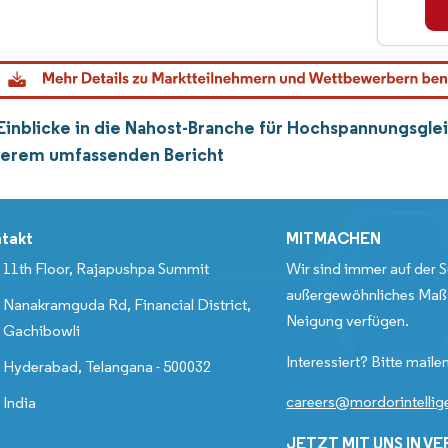
Einblicke in die Nahost-Branche für Hochspannungsgl
nserem umfassenden Bericht
takt
MITMACHEN
11th Floor, Rajapushpa Summit
Wir sind immer auf der S
außergewöhnliches Maß 
Nanakramguda Rd, Financial District,
Neigung verfügen.
Gachibowli
Interessiert? Bitte mailen
Hyderabad, Telangana - 500032
careers@mordorintelli
India
JETZT MIT UNS IN V