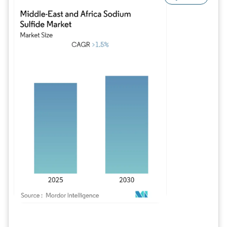
Imagen © Mordor Intelligence. El uso requiere atribución según CC BY 4.0.