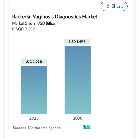
Share
Imagen © Mordor Intelligence. El uso requiere atribución según CC BY 4.0.