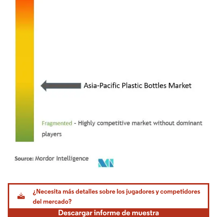
Imagen © Mordor Intelligence. El uso requiere atribución según CC BY 4.0.