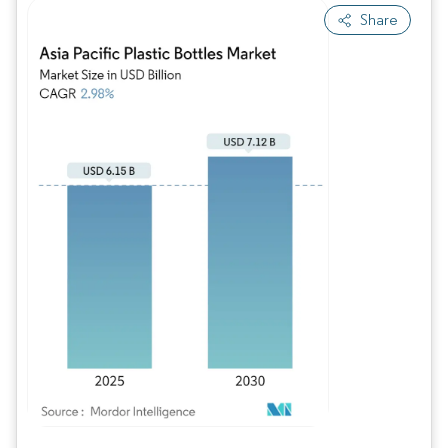
Share
Imagen © Mordor Intelligence. El uso requiere atribución según CC BY 4.0.