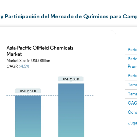
y Participación del Mercado de Químicos para Campo
Perí
Perí
Pron
Perí
Tama
Tama
CAGR
Conc
Juga