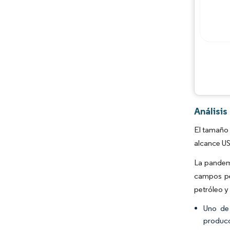
Análisi
El tamaño 
alcance US
La pandemi
campos pet
petróleo y
Uno de 
producc