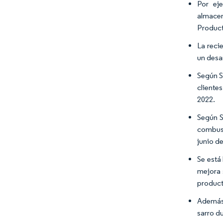
Por ej
almacen
Product
La reci
un desa
Según S
cliente
2022.
Según S
combust
junio d
Se está
mejora 
product
Además,
sarro d