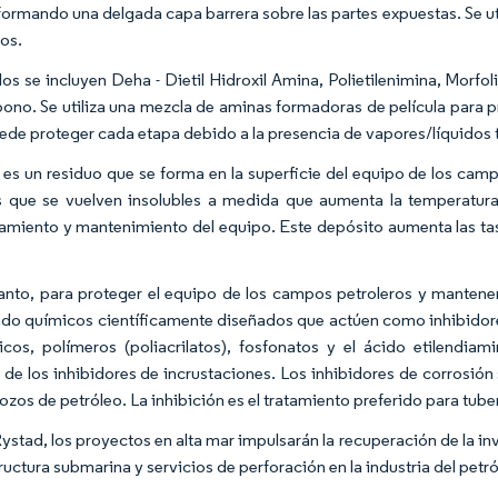
formando una delgada capa barrera sobre las partes expuestas. Se ut
ros.
llos se incluyen Deha - Dietil Hidroxil Amina, Polietilenimina, Morf
ono. Se utiliza una mezcla de aminas formadoras de película para p
ede proteger cada etapa debido a la presencia de vapores/líquidos 
o es un residuo que se forma en la superficie del equipo de los cam
s que se vuelven insolubles a medida que aumenta la temperatura.
amiento y mantenimiento del equipo. Este depósito aumenta las tas
tanto, para proteger el equipo de los campos petroleros y mantene
do químicos científicamente diseñados que actúen como inhibidore
icos, polímeros (poliacrilatos), fosfonatos y el ácido etilendia
 de los inhibidores de incrustaciones. Los inhibidores de corrosión s
ozos de petróleo. La inhibición es el tratamiento preferido para tube
ystad, los proyectos en alta mar impulsarán la recuperación de la 
ructura submarina y servicios de perforación en la industria del petró