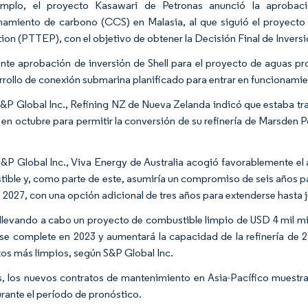
emplo, el proyecto Kasawari de Petronas anunció la aprobac
amiento de carbono (CCS) en Malasia, al que siguió el proyecto
ion (PTTEP), con el objetivo de obtener la Decisión Final de Inversi
ente aprobación de inversión de Shell para el proyecto de agua
rrollo de conexión submarina planificado para entrar en funcionamie
&P Global Inc., Refining NZ de Nueva Zelanda indicó que estaba tra
s en octubre para permitir la conversión de su refinería de Marsden 
&P Global Inc., Viva Energy de Australia acogió favorablemente el
ible y, como parte de este, asumiría un compromiso de seis años p
e 2027, con una opción adicional de tres años para extenderse hasta 
 llevando a cabo un proyecto de combustible limpio de USD 4 mil millo
se complete en 2023 y aumentará la capacidad de la refinería de 
os más limpios, según S&P Global Inc.
 los nuevos contratos de mantenimiento en Asia-Pacífico muestran
urante el período de pronóstico.