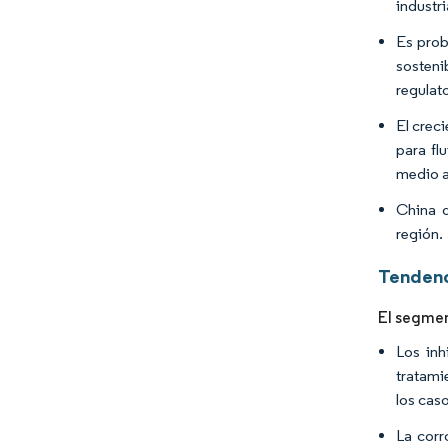
industr
Es prob
sosteni
regulato
El crec
para fl
medio a
China d
región.
Tendenc
El segmen
Los inh
tratamie
los cas
La corr