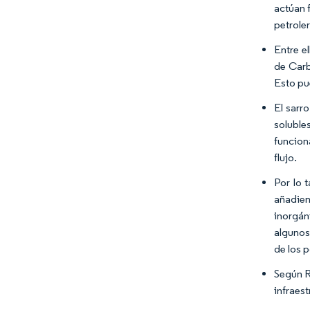
actúan 
petrole
Entre e
de Carb
Esto pu
El sarr
soluble
funcion
flujo.
Por lo 
añadien
inorgán
algunos
de los p
Según R
infraest