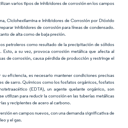
ilizan varios tipos de inhibidores de corrosión en los campos
olina, Ciclohexilamina e Inhibidores de Corrosión por Dióxido
reparar inhibidores de corrosión para líneas de condensado.
tanto de alta como de baja presión.
pos petroleros como resultado de la precipitación de sólidos
 Esto, a su vez, provoca corrosión metálica que afecta al
as de corrosión, causa pérdida de producción y restringe el
r su eficiencia, es necesario mantener condiciones precisas
s de sarro. Químicos como los fosfatos orgánicos, fosfatos
minotetraacético (EDTA), un agente quelante orgánico, son
e utilizan para reducir la corrosión en las tuberías metálicas
rías y recipientes de acero al carbono.
inversión en campos nuevos, con una demanda significativa de
leo y el gas.