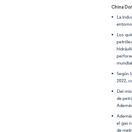
China Do
La indus
entorno
Los quí
petróle
hidrául
perfora
mundial
Según l
2022, c
Del mis
de petró
Además,
Además,
el gas 
de metr