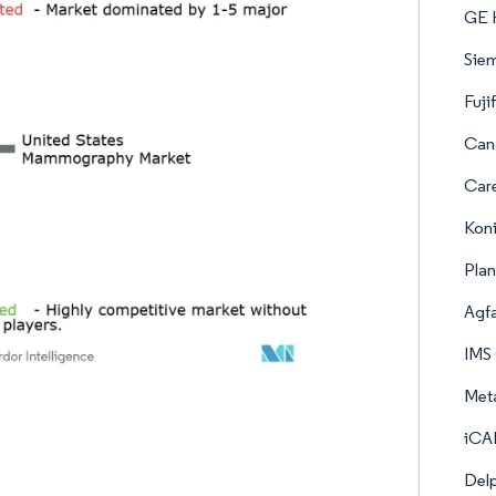
GE 
Siem
Fuji
Can
Car
Koni
Pla
Agf
IMS 
Meta
iCAD
Delp