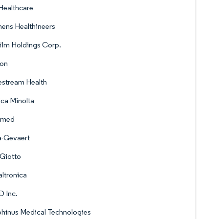
Healthcare
ens Healthineers
film Holdings Corp.
on
estream Health
ca Minolta
nmed
a-Gevaert
Giotto
ltronica
 Inc.
hinus Medical Technologies