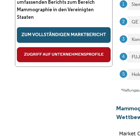
umfassenden Berichts zum Bereich
Sie
Mammographie in den Vereinigten
Staaten
GE 
Koni
FUJ
Hol
*Haftungsau
Mammogra
Wettbew