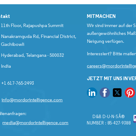
takt
MITMACHEN
11th Floor, Rajapushpa Summit
Wir sind immer auf der S
außergewöhnliches Maß 
Nanakramguda Rd, Financial District,
Neigung verfügen.
Gachibowli
Interessiert? Bitte mailen
Hyderabad, Telangana - 500032
careers@mordorintelli
India
JETZT MIT UNS IN V
+1 617-765-2493
info@mordorintelligence.com
ienanfragen:
D&B D-U-N-SÂ®
media@mordorintelligence.com
NUMBER : 85-427-9388