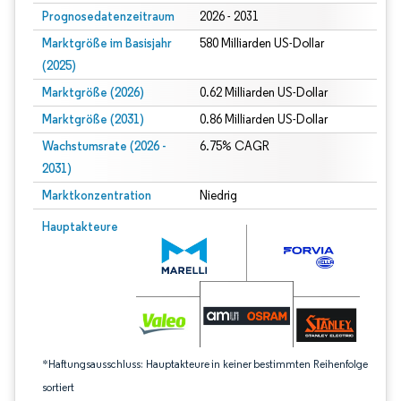
Prognosedatenzeitraum
2026 - 2031
Marktgröße im Basisjahr
580 Milliarden US-Dollar
(2025)
Marktgröße (2026)
0.62 Milliarden US-Dollar
Marktgröße (2031)
0.86 Milliarden US-Dollar
Wachstumsrate (2026 -
6.75% CAGR
2031)
Marktkonzentration
Niedrig
Bild © Mordor Intelligence. Wiederverwendung erfordert Namensnennung gem
Hauptakteure
*Haftungsausschluss: Hauptakteure in keiner bestimmten Reihenfolge
sortiert