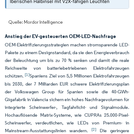
Iberischen Halbinsel mit V2X-fähigen Leuchten
Quelle: Mordor Intelligence
Anstieg der EV-gesteuerten OEM-LED-Nachfrage
OEM-Elektrifizierungsstrategien machen stromsparende LED-
Pakete zu einem Designstandard, da sie den Energieverbrauch
der Beleuchtung um bis zu 70 % senken und damit die reale
Reichweite von batteriebetriebenen Elektrofahrzeugen
[1]
schützen.
Spaniens Ziel von 5,5 Millionen Elektrofahrzeugen
bis 2030, der 7 Milliarden EUR schwere Elektrifizierungsplan
der Volkswagen Group für Spanien sowie die 40-GWh-
Gigafabrik in Valencia sichern ein hohes Nachfragevolumen für
integrierte Scheinwerfer-, Tagfahrlicht- und Signalmodule.
Hochauflösende Matrix-Systeme, wie CUPRAs 25.000-Pixel-
Scheinwerfer, verdeutlichen, wie LEDs von Premium- in
[2]
Mainstream-Ausstattungslinien wandern.
Die geringere