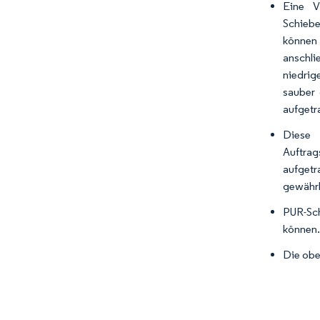
Eine V
Schiebe
können 
anschli
niedrig
sauber 
aufgetr
Diese 
Auftra
aufgetr
gewährl
PUR-Sch
können
Die obe