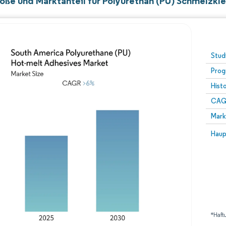
öße und Marktanteil für Polyurethan (PU) Schmelzkle
Stud
Prog
Hist
CAG
Mark
Haup
*Haft