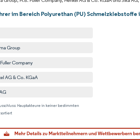
a Group, H.B. Fuller Company, Henkel AG & Co. KGaA und Sika AG,
hrer im Bereich Polyurethan (PU) Schmelzklebstoffe 
ema Group
 Fuller Company
el AG & Co. KGaA
 AG
usschluss: Hauptakteure in keiner bestimmten
sortiert
Bild © M