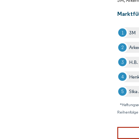
3M, Arkem
Marktfü
3M
Ark
H.B.
Henk
Sika
*Haftungsa
Reihenfolge 