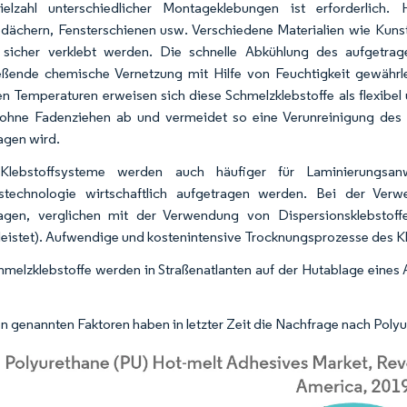
ielzahl unterschiedlicher Montageklebungen ist erforderlich.
dächern, Fensterschienen usw. Verschiedene Materialien wie Kunstst
sicher verklebt werden. Die schnelle Abkühlung des aufgetrag
eßende chemische Vernetzung mit Hilfe von Feuchtigkeit gewährle
en Temperaturen erweisen sich diese Schmelzklebstoffe als flexibel
ohne Fadenziehen ab und vermeidet so eine Verunreinigung des 
agen wird.
Klebstoffsysteme werden auch häufiger für Laminierungsan
gstechnologie wirtschaftlich aufgetragen werden. Bei der Ver
agen, verglichen mit der Verwendung von Dispersionsklebstoff
eistet). Aufwendige und kostenintensive Trocknungsprozesse des K
melzklebstoffe werden in Straßenatlanten auf der Hutablage eines
.
n genannten Faktoren haben in letzter Zeit die Nachfrage nach Poly