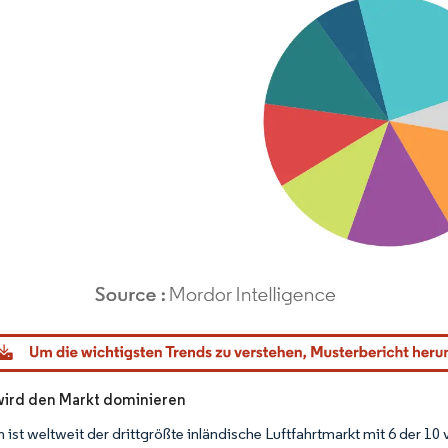
dor Intelligence. Wiederverwendung erfordert Namensnennung gemäß CC BY 4.0.
 wird den Markt dominieren
n ist weltweit der drittgrößte inländische Luftfahrtmarkt mit 6 der 1