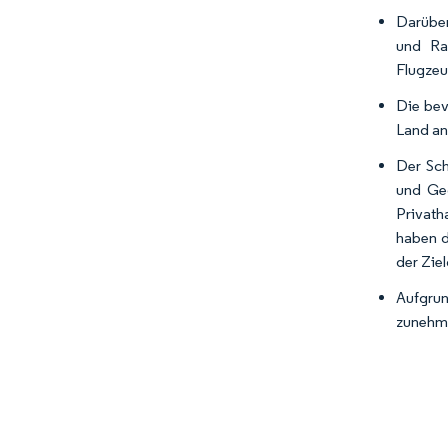
Darüber
und Rau
Flugzeu
Die bev
Land an
Der Sch
und Geo
Privath
haben d
der Zie
Aufgrun
zunehm