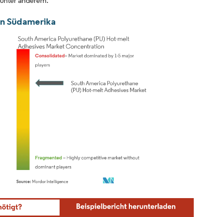
 unter anderem.
in Südamerika
ordor Intelligence. Wiederverwendung erfordert Namensnennung gemäß CC BY 4.0.