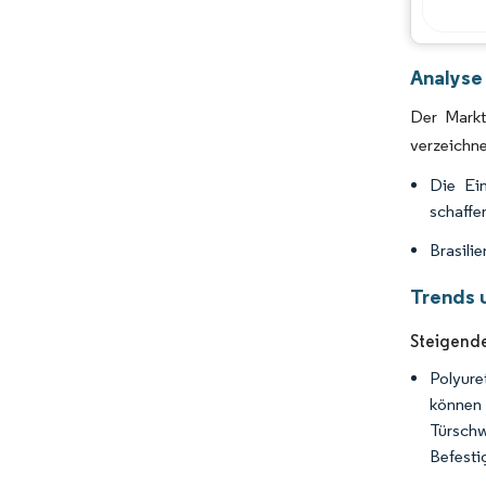
Analyse
Der Markt
verzeichn
Die Ei
schaffe
Brasili
Trends 
Steigende
Polyure
können 
Türschw
Befesti