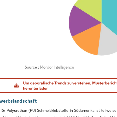
dor Intelligence. Wiederverwendung erfordert Namensnennung gemäß CC BY 4.0.
werbslandschaft
für Polyurethan (PU) Schmelzklebstoffe in Südamerika ist teilweis