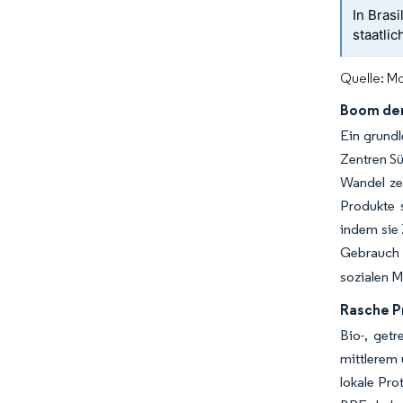
In Brasi
staatli
Quelle: Mo
Boom der
Ein grundl
Zentren Sü
Wandel ze
Produkte 
indem sie 
Gebrauch 
sozialen M
Rasche P
Bio-, getr
mittlerem 
lokale Pro