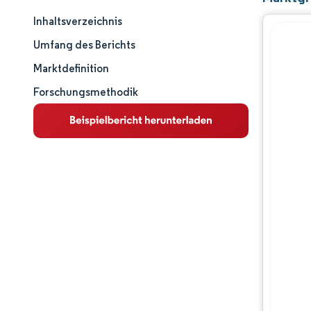
Inhaltsverzeichnis
Marktgröße und -anteil
Umfang des Berichts
Marktanalyse
Marktdefinition
Forschungsmethodik
Trends und Einblicke
Segmentanalyse
Geografische Analyse
Wettbewerbslandschaft
Hauptakteure
Branchenentwicklungen