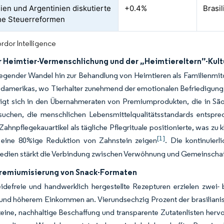
lien und Argentinien diskutierte
+0.4%
Brasi
che Steuerreformen
rdor Intelligence
 Heimtier-Vermenschlichung und der „Heimtiereltern”-Kult
egender Wandel hin zur Behandlung von Heimtieren als Familienmitg
damerikas, wo Tierhalter zunehmend der emotionalen Befriedigung de
igt sich in den Übernahmeraten von Premiumprodukten, die in São
suchen, die menschlichen Lebensmittelqualitätsstandards entspre
Zahnpflegekauartikel als
tägliche Pflegrituale
positionierte, was zu
[1]
eine 80%ige Reduktion von Zahnstein zeigen
. Die kontinuier
edien stärkt die Verbindung zwischen Verwöhnung und Gemeinschaft 
remiumisierung von Snack-Formaten
eidefreie und handwerklich hergestellte Rezepturen erzielen zwei-
und höherem Einkommen an. Vierundsechzig Prozent der brasilianisc
teine, nachhaltige Beschaffung und transparente Zutatenlisten hervo