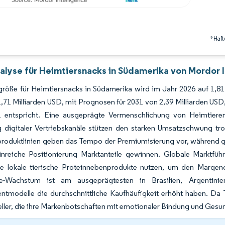
*Haft
alyse für Heimtiersnacks in Südamerika von Mordor I
größe für Heimtiersnacks in Südamerika wird im Jahr 2026 auf 1,8
1,71 Milliarden USD, mit Prognosen für 2031 von 2,39 Milliarden 
 entspricht. Eine ausgeprägte Vermenschlichung von Heimtier
 digitaler Vertriebskanäle stützen den starken Umsatzschwung tro
produktlinien geben das Tempo der Premiumisierung vor, während g
inreiche Positionierung Marktanteile gewinnen. Globale Marktführe
ige lokale tierische Proteinnebenprodukte nutzen, um den Margen
-Wachstum ist am ausgeprägtesten in Brasilien, Argentinie
modelle die durchschnittliche Kaufhäufigkeit erhöht haben. Da Ti
eller, die ihre Markenbotschaften mit emotionaler Bindung und Gesu