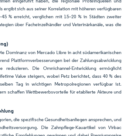
nien eingeführt haben, die regionale Proteinquellen und
 ergibt sich aus seiner Korrelation mit höheren verfügbaren
5 % erreicht, verglichen mit 15–20 % in Städten zweiter
tegien über Facheinzelhändler und Veterinärkanäle, was die
ung)
. Die Dominanz von Mercado Libre in acht südamerikanischen
während Plattformverbesserungen bei der Zahlungsabwicklung
ce reduzieren. Die Omnichannel-Entwicklung ermöglicht
etime Value steigern, wobei Petz berichtet, dass 40 % des
selben Tag in wichtigen Metropolregionen verfügbar ist.
tern schaffen Wettbewerbsvorteile für etablierte Akteure und
ehlung
egorien, die spezifische Gesundheitsanliegen ansprechen, und
ndheitsversorgung. Die Zahnpflege-Kauartikel von Virbac
rärztliche Empfehlungen gewinnen und dabei Premiumpreise