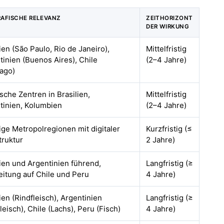
AFISCHE RELEVANZ
ZEITHORIZONT
DER WIRKUNG
ien (São Paulo, Rio de Janeiro),
Mittelfristig
tinien (Buenos Aires), Chile
(2–4 Jahre)
iago)
sche Zentren in Brasilien,
Mittelfristig
tinien, Kolumbien
(2–4 Jahre)
ige Metropolregionen mit digitaler
Kurzfristig (≤
truktur
2 Jahre)
lien und Argentinien führend,
Langfristig (≥
itung auf Chile und Peru
4 Jahre)
ien (Rindfleisch), Argentinien
Langfristig (≥
leisch), Chile (Lachs), Peru (Fisch)
4 Jahre)