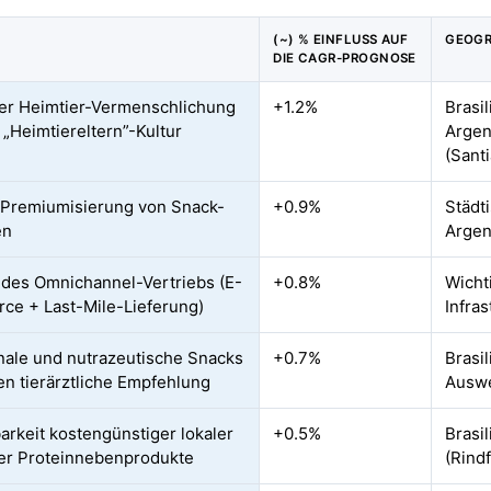
(~) % EINFLUSS AUF
GEOGR
DIE CAGR-PROGNOSE
r Heimtier-Vermenschlichung
+1.2%
Brasil
 „Heimtiereltern”-Kultur
Argen
(Sant
Premiumisierung von Snack-
+0.9%
Städti
en
Argen
des Omnichannel-Vertriebs (E-
+0.8%
Wicht
e + Last-Mile-Lieferung)
Infras
nale und nutrazeutische Snacks
+0.7%
Brasi
n tierärztliche Empfehlung
Auswe
arkeit kostengünstiger lokaler
+0.5%
Brasil
her Proteinnebenprodukte
(Rindf