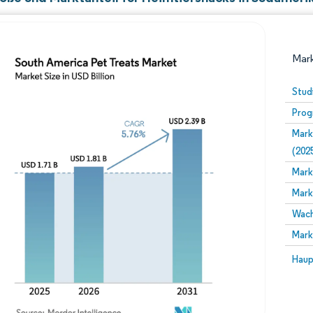
Mark
Stud
Prog
Mark
(202
Mark
Mark
Bild © Mordor Intelligence. Wiederverwendung erfor
Wach
Mark
Bild 
Haup