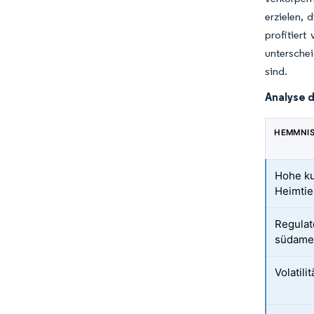
erzielen, 
profitier
unterschei
sind.
Analyse 
HEMMNI
Hohe ku
Heimtie
Regulat
südamer
Volatili