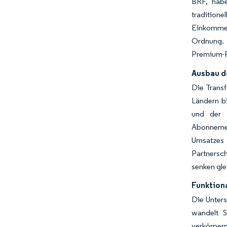
BRF, habe
traditione
Einkommen
Ordnung. D
Premium-Po
Ausbau d
Die Trans
Ländern bi
und der L
Abonnemen
Umsatzes 
Partnersch
senken gle
Funktion
Die Unters
wandelt S
verkörper