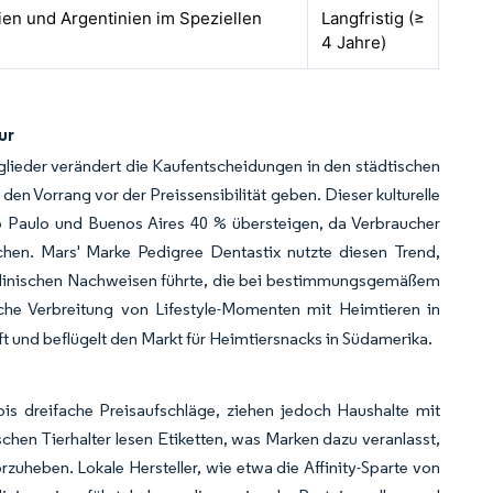
lien und Argentinien im Speziellen
Langfristig (≥
4 Jahre)
ur
lieder verändert die Kaufentscheidungen in den städtischen
n Vorrang vor der Preissensibilität geben. Dieser kulturelle
 Paulo und Buenos Aires 40 % übersteigen, da Verbraucher
chen. Mars' Marke Pedigree Dentastix nutzte diesen Trend,
 klinischen Nachweisen führte, die bei bestimmungsgemäßem
liche Verbreitung von Lifestyle-Momenten mit Heimtieren in
und beflügelt den Markt für Heimtiersnacks in Südamerika.
 bis dreifache Preisaufschläge, ziehen jedoch Haushalte mit
hen Tierhalter lesen Etiketten, was Marken dazu veranlasst,
rzuheben. Lokale Hersteller, wie etwa die Affinity-Sparte von