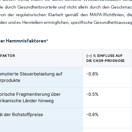
die durch Gesundheitsvorteile und nicht allein durch den Geschmac
t von der regulatorischen Klarheit gemäß den MAPA-Richtlinien, d
den und es Herstellern ermöglichen, spezifische Gesundheitsaussa
der Hemmnisfaktoren
*
SFAKTOR
(~) % EINFLUSS AUF
DIE CAGR-PROGNOSE
mulierte Steuerbelastung auf
-0.8%
rprodukte
orische Fragmentierung über
-0.5%
ikanische Länder hinweg
tät der Rohstoffpreise
-0.6%