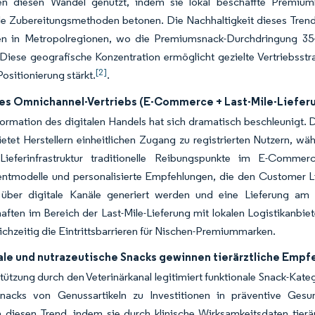
n diesen Wandel genutzt, indem sie lokal beschaffte Premiumli
lle Zubereitungsmethoden betonen. Die Nachhaltigkeit dieses Trends
 in Metropolregionen, wo die Premiumsnack-Durchdringung 35–4
iese geografische Konzentration ermöglicht gezielte Vertriebsstra
[2]
sitionierung stärkt.
.
es Omnichannel-Vertriebs (E-Commerce + Last-Mile-Liefer
formation des digitalen Handels hat sich dramatisch beschleunigt
etet Herstellern einheitlichen Zugang zu registrierten Nutzern, 
ieferinfrastruktur traditionelle Reibungspunkte im E-Commer
tmodelle und personalisierte Empfehlungen, die den Customer Lif
über digitale Kanäle generiert werden und eine Lieferung am 
aften im Bereich der Last-Mile-Lieferung mit lokalen Logistikanbie
ichzeitig die Eintrittsbarrieren für Nischen-Premiummarken.
ale und nutrazeutische Snacks gewinnen tierärztliche Empf
tützung durch den Veterinärkanal legitimiert funktionale Snack-Kat
nacks von Genussartikeln zu Investitionen in präventive Gesu
n diesen Trend, indem sie durch klinische Wirksamkeitsdaten tie