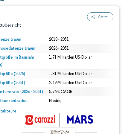
Anteil
tübersicht
ienzeitraum
2018 - 2031
nosedatenzeitraum
2026 - 2031
tgröße im Basisjahr
1.71 Milliarden US-Dollar
5)
tgröße (2026)
1.81 Milliarden US-Dollar
tgröße (2031)
2.39 Milliarden US-Dollar
dert Namensnennung gemäß CC BY 4.0.
stumsrate (2026 - 2031)
5.76% CAGR
tkonzentration
Niedrig
© Mordor Intelligence. Wiederverwendung erfordert Namensnennung gemäß CC BY 4.0.
takteure