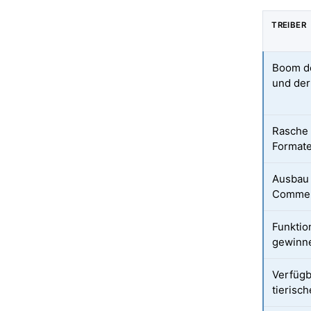
TREIBER
Boom de
und der
Rasche 
Format
Ausbau 
Commerc
Funktio
gewinne
Verfügb
tierisc