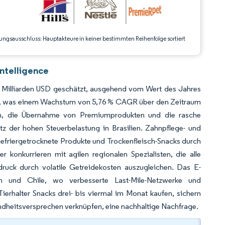
ungsausschluss: Hauptakteure in keiner bestimmten Reihenfolge sortiert
ntelligence
1 Milliarden USD geschätzt, ausgehend vom Wert des Jahres
USD, was einem Wachstum von 5,76 % CAGR über den Zeitraum
en, die Übernahme von Premiumprodukten und die rasche
tz der hohen Steuerbelastung in Brasilien. Zahnpflege- und
efriergetrocknete Produkte und Trockenfleisch-Snacks durch
r konkurrieren mit agilen regionalen Spezialisten, die alle
druck durch volatile Getreidekosten auszugleichen. Das E-
n und Chile, wo verbesserte Last-Mile-Netzwerke und
erhalter Snacks drei- bis viermal im Monat kaufen, sichern
ndheitsversprechen verknüpfen, eine nachhaltige Nachfrage.