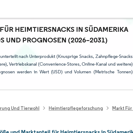
ÜR HEIMTIERSNACKS IN SÜDAMERIKA –
UND PROGNOSEN (2026–2031)
 unterteilt nach Unterprodukt (Knusprige Snacks, Zahnpflege-Snacks
re), Vertriebskanal (Convenience-Stores, Online-Kanal und weitere)
rognosen werden in Wert (USD) und Volumen (Metrische Tonnen)
hrung Und Tierwohl
Heimtierpflegeforschung
Markt Für
öße und Marktanteil für Heimtiersnacks in Südameri