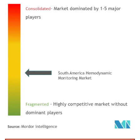
Bild © Mordor Intelligence. Wiederverwendung erfordert Namensnennung gemäß