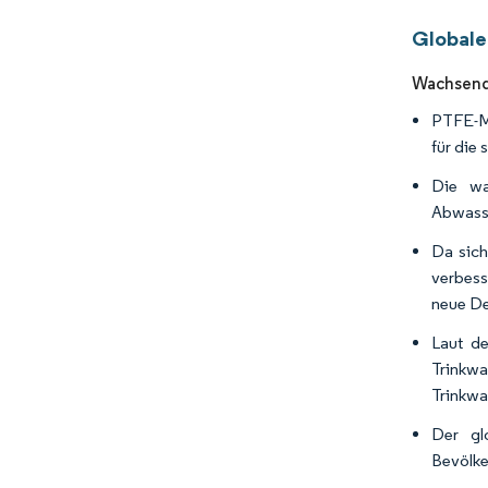
Globale
Wachsende
PTFE-Me
für die
Die wa
Abwasse
Da sich
verbess
neue De
Laut de
Trinkwa
Trinkwa
Der gl
Bevölke