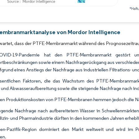
*Haft
Bild © Mordor Intelligence. Wiederverwendung erfordert Namensnennung gemäß 
mbranmarktanalyse von Mordor Intelligence
rwartet, dass der PTFE-Membranmarkt während des Prognosezeitra
OVID-19-Pandemie hat den PTFE-Membranmarkt gestört u
rtbeschränkungen sowie einem Nachfragerückgang aus verschiedenen
fgrund eines Anstiegs der Nachfrage aus industriellen Filtrations-
sentlichen Faktoren, die das Wachstum des PTFE-Membranmark
 und Abwasseraufbereitung sowie die steigende Nachfrage nach indust
hen Produktionskosten von PTFE-Membranen hemmen jedoch die 
eigende Nachfrage nach aufbereitetem Wasser in Schwellenmärkt
izin- und Pharmaindustrie dürften in den kommenden Jahren erheb
ien-Pazifik-Region dominiert den Markt weltweit und wird im 
en.