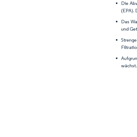
Die Abw
(EPA). 
Das Wac
und Get
Strenge
Filtrat
Aufgrun
wächst