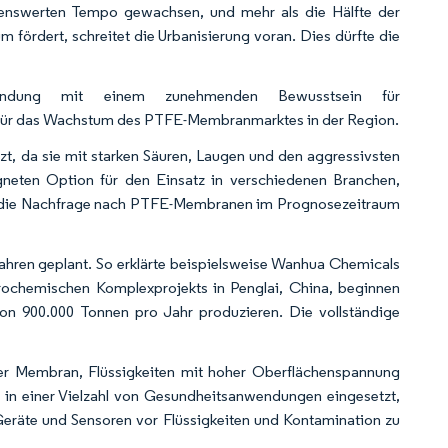
enswerten Tempo gewachsen, und mehr als die Hälfte der
 fördert, schreitet die Urbanisierung voran. Dies dürfte die
ndung mit einem zunehmenden Bewusstsein für
m für das Wachstum des PTFE-Membranmarktes in der Region.
tzt, da sie mit starken Säuren, Laugen und den aggressivsten
igneten Option für den Einsatz in verschiedenen Branchen,
mit die Nachfrage nach PTFE-Membranen im Prognosezeitraum
Jahren geplant. So erklärte beispielsweise Wanhua Chemicals
trochemischen Komplexprojekts in Penglai, China, beginnen
on 900.000 Tonnen pro Jahr produzieren. Die vollständige
der Membran, Flüssigkeiten mit hoher Oberflächenspannung
in einer Vielzahl von Gesundheitsanwendungen eingesetzt,
 Geräte und Sensoren vor Flüssigkeiten und Kontamination zu