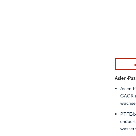
Bild © Mor
Asien-Paz
Asien-P
CAGR au
wachsen
PTFE-b
unübert
wasserd