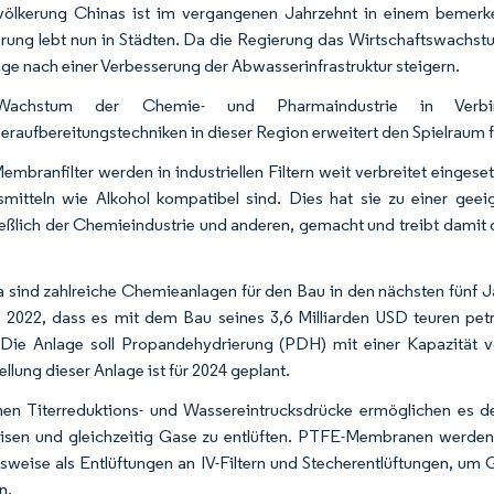
völkerung Chinas ist im vergangenen Jahrzehnt in einem bemerk
rung lebt nun in Städten. Da die Regierung das Wirtschaftswachstum
ge nach einer Verbesserung der Abwasserinfrastruktur steigern.
achstum der Chemie- und Pharmaindustrie in Verbi
raufbereitungstechniken in dieser Region erweitert den Spielrau
mbranfilter werden in industriellen Filtern weit verbreitet eingese
mitteln wie Alkohol kompatibel sind. Dies hat sie zu einer gee
ießlich der Chemieindustrie und anderen, gemacht und treibt da
a sind zahlreiche Chemieanlagen für den Bau in den nächsten fünf 
 2022, dass es mit dem Bau seines 3,6 Milliarden USD teuren pe
Die Anlage soll Propandehydrierung (PDH) mit einer Kapazität v
ellung dieser Anlage ist für 2024 geplant.
en Titerreduktions- und Wassereintrucksdrücke ermöglichen es 
sen und gleichzeitig Gase zu entlüften. PTFE-Membranen werden 
lsweise als Entlüftungen an IV-Filtern und Stecherentlüftungen, um
n.