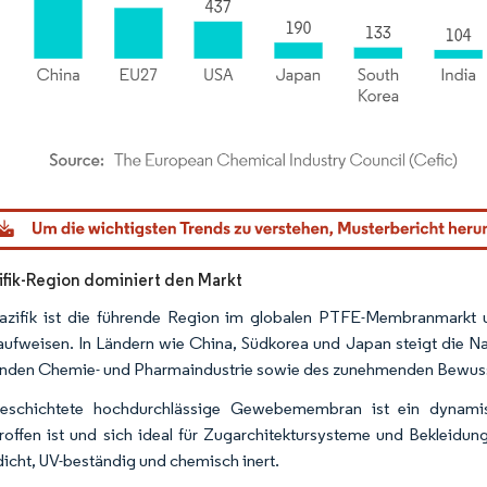
dor Intelligence. Wiederverwendung erfordert Namensnennung gemäß CC BY 4.0.
ifik-Region dominiert den Markt
azifik ist die führende Region im globalen PTFE-Membranmarkt 
fweisen. In Ländern wie China, Südkorea und Japan steigt die 
den Chemie- und Pharmaindustrie sowie des zunehmenden Bewussts
eschichtete hochdurchlässige Gewebemembran ist ein dynamisch
roffen ist und sich ideal für Zugarchitektursysteme und Bekleidu
icht, UV-beständig und chemisch inert.