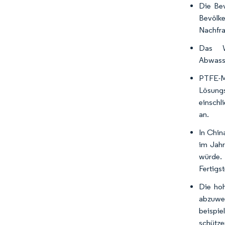
Die Be
Bevölke
Nachfra
Das W
Abwasse
PTFE-Me
Lösungs
einschl
an.
In Chin
im Jahr
würde. 
Fertigst
Die hoh
abzuwei
beispie
schütze