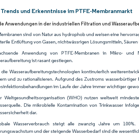
 Trends und Erkenntnisse im PTFE-Membranmarkt
 Anwendungen in der industriellen Filtration und Wasseraufb
mbranen sind von Natur aus hydrophob und weisen eine hervorrage
 sterile Entlüftung von Gasen, nichtwässrigen Lösungsmitteln, Säure
chsende Anwendung von PTFE-Membranen in Mikro- und Nano
raufbereitung ist rasant gestiegen.
 die Wasseraufbereitungstechnologien kontinuierlich weiterentwic
ern und zu rationalisieren. Aufgrund des Zustroms wasserbürtiger 
sinfektionsbehandlungen im Laufe der Jahre immer wichtiger gewo
r Weltgesundheitsorganisation (WHO) nutzen weltweit mindesten
sserquelle. Die mikrobielle Kontamination von Trinkwasser infolge
ssersicherheit dar.
obale Wasserverbrauch steigt alle zwanzig Jahre um 100%.
rungswachstum und der steigende Wasserbedarf sind die wesentliche