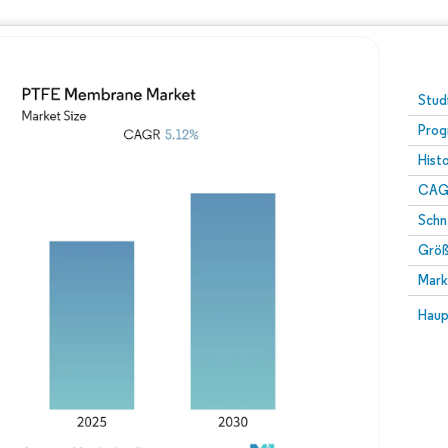
Stud
Prog
Hist
CAG
Schn
Größ
Mark
Haup