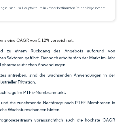
ungsausschluss: Hauptakteure in keiner bestimmten Reihenfolge sortiert
CC BY 4.0.
ums eine CAGR von 5,12% verzeichnet.
nd zu einem Rückgang des Angebots aufgrund von
 Sektoren geführt. Dennoch erholte sich der Markt im Jahr
 und pharmazeutischen Anwendungen.
tes antreiben, sind die wachsenden Anwendungen in der
rieller Filtration.
Nachfrage im PTFE-Membranmarkt.
en und die zunehmende Nachfrage nach PTFE-Membranen in
liche Wachstumschancen bieten.
Prognosezeitraum voraussichtlich auch die höchste CAGR