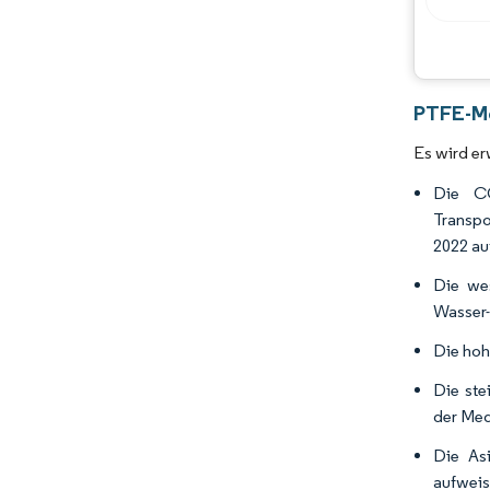
PTFE-Me
Es wird e
Die C
Transpo
2022 au
Die we
Wasser-
Die ho
Die st
der Med
Die As
aufweis