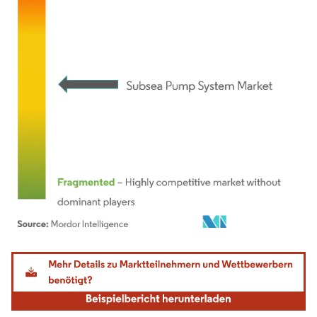
Bild © Mordor Intelligence. Wiederverwendung erfordert Namensnennung gemäß