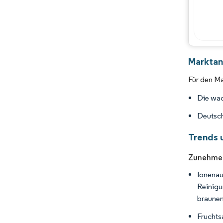
Marktan
Für den Ma
Die wac
Deutsch
Trends 
Zunehmen
Ionenau
Reinigu
braunen
Fruchts