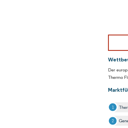
Bild © Mor
Wettbe
Der europ
Thermo Fis
Marktfü
Ther
Gene