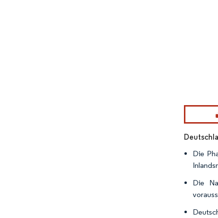
Bild © Mor
Deutschla
Die Pha
Inlands
Die Na
vorauss
Deutsch