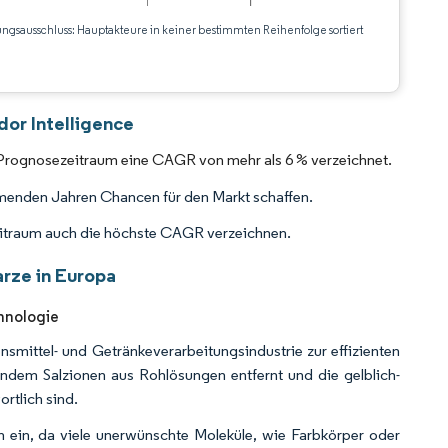
ungsausschluss: Hauptakteure in keiner bestimmten Reihenfolge sortiert
CC BY 4.0.
or Intelligence
 Prognosezeitraum eine CAGR von mehr als 6 % verzeichnet.
enden Jahren Chancen für den Markt schaffen.
eitraum auch die höchste CAGR verzeichnen.
rze in Europa
hnologie
mittel- und Getränkeverarbeitungsindustrie zur effizienten
indem Salzionen aus Rohlösungen entfernt und die gelblich-
rtlich sind.
h ein, da viele unerwünschte Moleküle, wie Farbkörper oder