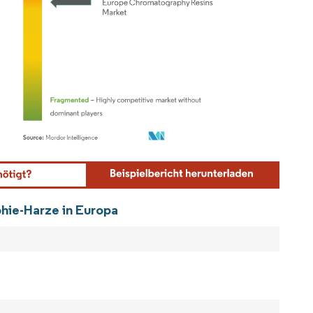
ordor Intelligence. Wiederverwendung erfordert Namensnennung gemäß CC BY 4.0.
hie-Harze in Europa