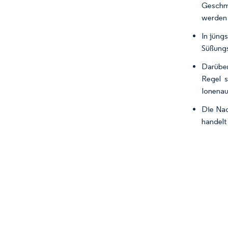
Geschma
werden 
In jüng
Süßungs
Darüber
Regel s
Ionenau
Die Nac
handelt