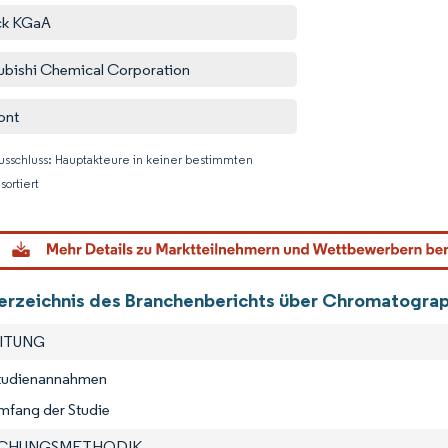
ck KGaA
ubishi Chemical Corporation
ont
usschluss: Hauptakteure in keiner bestimmten
sortiert
Bild © M
verzeichnis des Branchenberichts über Chromatograp
EITUNG
Studienannahmen
mfang der Studie
SCHUNGSMETHODIK