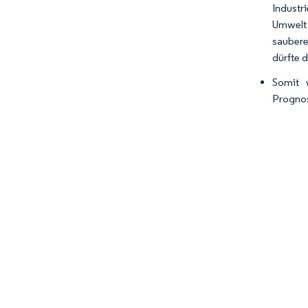
Industr
Umwelt 
saubere
dürfte 
Somit 
Prognos