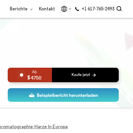
Berichte
Kontakt
+1 617-765-2493
4750
hromatographie-Harze In Europa