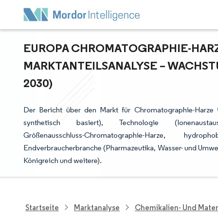
EUROPA CHROMATOGRAPHIE-HARZE
ARKTANTEILSANALYSE – WACHSTU
030)
Der Bericht über den Markt für Chromatographie-Harze i
synthetisch basiert), Technologie (Ionenaustausch
Größenausschluss-Chromatographie-Harze, hydrop
Endverbraucherbranche (Pharmazeutika, Wasser- und Umwelt
Königreich und weitere).
Startseite
Marktanalyse
Chemikalien- Und Mater