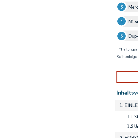
Mer
Mits
Dup
*Haftungsa
Reihenfolge 
Inhalts
1. EINL
1.1 
1.2 U
2. FOR