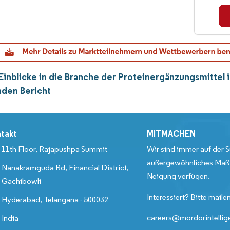
Einblicke in die Branche der Proteinergänzungsmittel i
den Bericht
takt
MITMACHEN
11th Floor, Rajapushpa Summit
Wir sind immer auf der S
außergewöhnliches Maß 
Nanakramguda Rd, Financial District,
Neigung verfügen.
Gachibowli
Interessiert? Bitte mailen
Hyderabad, Telangana - 500032
careers@mordorintelli
India