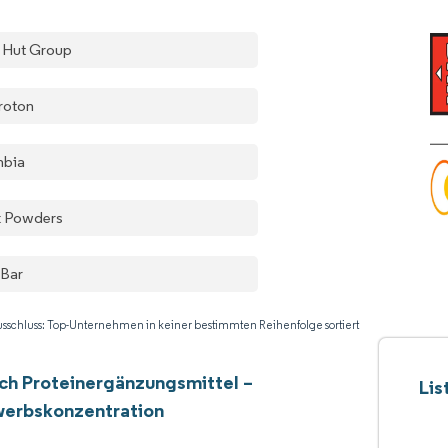
 Hut Group
roton
nbia
k Powders
 Bar
sschluss: Top-Unternehmen in keiner bestimmten Reihenfolge sortiert
ch Proteinergänzungsmittel –
Lis
erbskonzentration