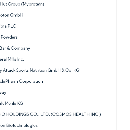
Hut Group (Myprotein)
roton GmbH
nbia PLC
k Powders
f Bar & Company
ral Mills Inc.
 Attack Sports Nutrition GmbH & Co. KG
clePharm Corporation
way
lk Mühle KG
O HOLDINGS CO., LTD. (COSMOS HEALTH INC.)
on Biotechnologies