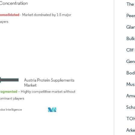
The 
Pee
Gla
Bul
Cli
Gene
Body
Mus
Am
Scha
TOH
Arke