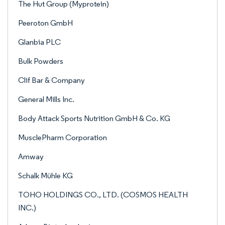
The Hut Group (Myprotein)
Peeroton GmbH
Glanbia PLC
Bulk Powders
Clif Bar & Company
General Mills Inc.
Body Attack Sports Nutrition GmbH & Co. KG
MusclePharm Corporation
Amway
Schalk Mühle KG
TOHO HOLDINGS CO., LTD. (COSMOS HEALTH
INC.)