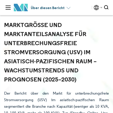
Über diesen Bericht
MARKTGRÖSSE UND M
ARKTANTEILSANALYSE FÜR U
NTERBRECHUNGSFREIE S
TROMVERSORGUNG (USV) IM A
SIATISCH-PAZIFISCHEN RAUM – W
ACHSTUMSTRENDS UND P
ROGNOSEN (2025–2030)
Der Bericht über den Markt für unterbrechungsfreie
Stromversorgung (USV) im asiatisch-pazifischen Raum
segmentiert die Branche nach Kapazität (weniger als 10 KVA,
10–100 KVA, mehr als 100 KVA), Typ (Standby, Online, Line-