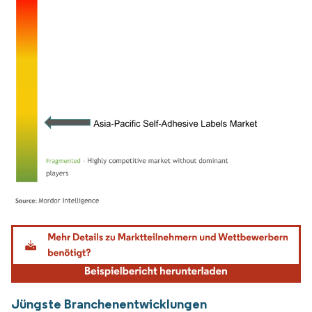
Bild © Mordor Intelligence. Wiederverwendung erfordert Namensnennung gemäß
Jüngste Branchenentwicklungen