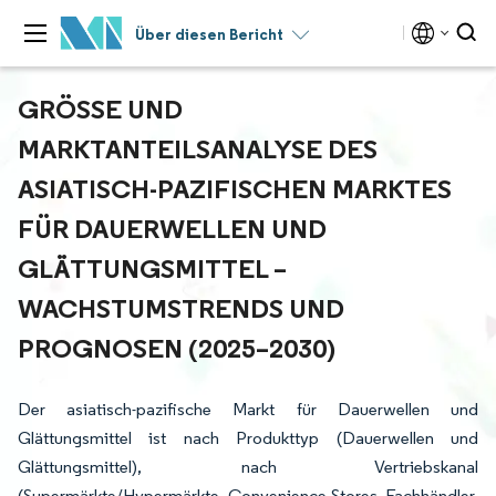
Über diesen Bericht
GRÖSSE UND M
ARKTANTEILSANALYSE DES A
SIATISCH-PAZIFISCHEN MARKTES F
ÜR DAUERWELLEN UND G
LÄTTUNGSMITTEL – W
ACHSTUMSTRENDS UND P
ROGNOSEN (2025–2030)
Der asiatisch-pazifische Markt für Dauerwellen und
Glättungsmittel ist nach Produkttyp (Dauerwellen und
Glättungsmittel), nach Vertriebskanal
(Supermärkte/Hypermärkte, Convenience-Stores, Fachhändler,