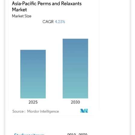
Bild © Mordor Intelligence. Wiederverwendung erfordert Namensnennung gem