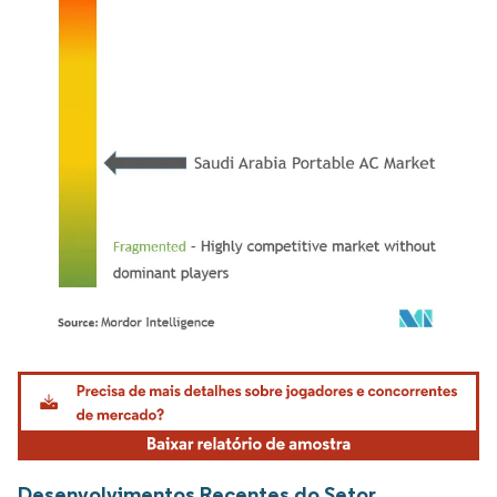
Imagem © Mordor Intelligence. O reuso requer atribuição conforme CC BY 4.0.
Desenvolvimentos Recentes do Setor