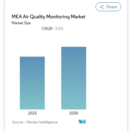
Share
Imagem © Mordor Intelligence. O reuso requer atribuição conforme CC BY 4.0.