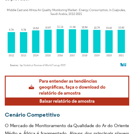
Imagem © Mordor Intelligence. O reuso requer atribuição conforme CC BY 4.0.
Cenário Competitivo
O Mercado de Monitoramento da Qualidade do Ar do Oriente
Médio e África é fragmentado. Alguns dos principais players