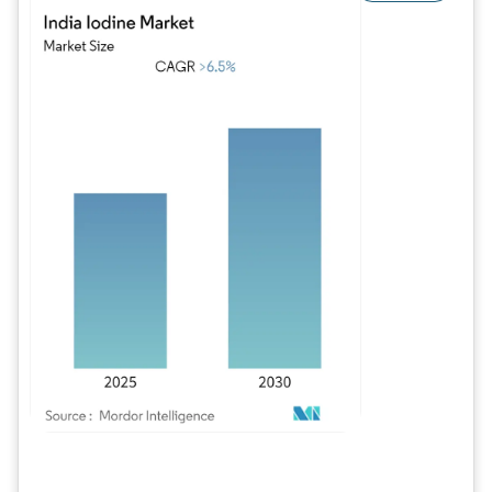
Imagem © Mordor Intelligence. O reuso requer atribuição conforme CC BY 4.0.