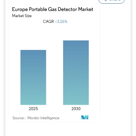
Imagem © Mordor Intelligence. O reuso requer atribuição conforme CC BY 4.0.