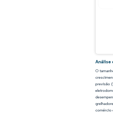
Principais jogadores
Oportunidades e perspectivas
Desenvolvimentos da indústria
Análise
O tamanho
crescimen
previsão 
eletrodom
desempen
grelhadore
comércio e