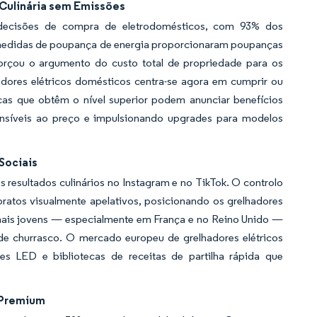
 Culinária sem Emissões
 decisões de compra de eletrodomésticos, com 93% dos
s medidas de poupança de energia proporcionaram poupanças
forçou o argumento do custo total de propriedade para os
adores elétricos domésticos centra-se agora em cumprir ou
cas que obtêm o nível superior podem anunciar benefícios
ensíveis ao preço e impulsionando upgrades para modelos
Sociais
resultados culinários no Instagram e no TikTok. O controlo
ratos visualmente apelativos, posicionando os grelhadores
mais jovens — especialmente em França e no Reino Unido —
 de churrasco. O mercado europeu de grelhadores elétricos
es LED e bibliotecas de receitas de partilha rápida que
s Premium