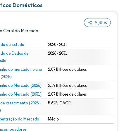
ricos Domésticos
Ações
o Geral do Mercado
odo de Estudo
2020 - 2031
odo de Dados de
2026 - 2031
isão
nho do mercado no ano
2.07 Bilhões de dólares
 (2025)
nho do Mercado (2026)
2.19 Bilhões de dólares
ão conforme CC BY 4.0.
nho do Mercado (2031)
2.87 Bilhões de dólares
 de crescimento (2026 -
5.62% CAGR
)
entração do Mercado
Médio
m © Mordor Intelligence. O reuso requer atribuição conforme CC BY 4.0.
cipais jogadores