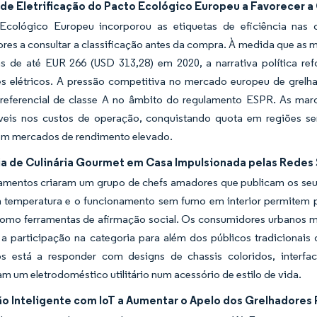
 de Eletrificação do Pacto Ecológico Europeu a Favorecer a
cológico Europeu incorporou as etiquetas de eficiência nas
res a consultar a classificação antes da compra. À medida que a
s de até EUR 266 (USD 313,28) em 2020, a narrativa política re
es elétricos. A pressão competitiva no mercado europeu de grelh
 referencial de classe A no âmbito do regulamento ESPR. As mar
áveis nos custos de operação, conquistando quota em regiões s
m mercados de rendimento elevado.
a de Culinária Gourmet em Casa Impulsionada pelas Redes 
amentos criaram um grupo de chefs amadores que publicam os seus 
a temperatura e o funcionamento sem fumo em interior permitem p
 como ferramentas de afirmação social. Os consumidores urbanos 
 a participação na categoria para além dos públicos tradicionais
s está a responder com designs de chassis coloridos, interfac
m um eletrodoméstico utilitário num acessório de estilo de vida.
ão Inteligente com IoT a Aumentar o Apelo dos Grelhadore