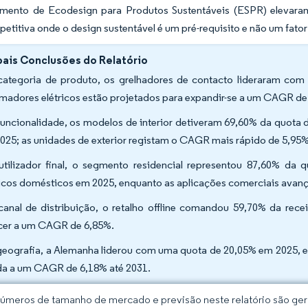
mento de Ecodesign para Produtos Sustentáveis (ESPR) elevaram 
etitiva onde o design sustentável é um pré-requisito e não um fator
pais Conclusões do Relatório
categoria de produto, os grelhadores de contacto lideraram co
madores elétricos estão projetados para expandir-se a um CAGR de
funcionalidade, os modelos de interior detiveram 69,60% da quota
025; as unidades de exterior registam o CAGR mais rápido de 5,95%
utilizador final, o segmento residencial representou 87,60% d
ricos domésticos em 2025, enquanto as aplicações comerciais ava
canal de distribuição, o retalho offline comandou 59,70% da recei
cer a um CAGR de 6,85%.
geografia, a Alemanha liderou com uma quota de 20,05% em 2025, e
da a um CAGR de 6,18% até 2031.
úmeros de tamanho de mercado e previsão neste relatório são gera