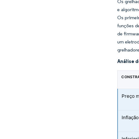
Os grelha
e algoritm
Os primei
funções de
de firmwa
um eletro
grelhadore
Análise 
CONSTR
Preço m
Inflaçã
Inferio