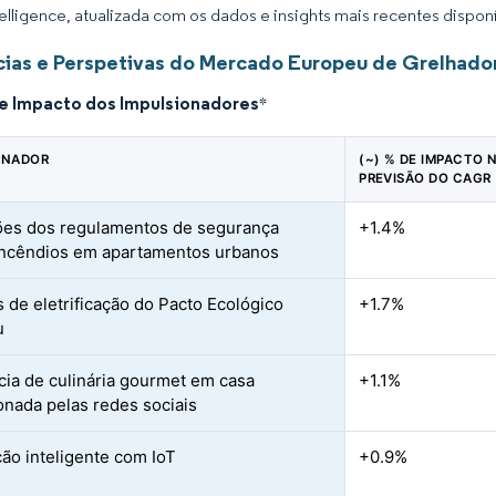
elligence, atualizada com os dados e insights mais recentes disponí
ias e Perspetivas do Mercado Europeu de Grelhado
de Impacto dos Impulsionadores
*
ONADOR
(~) % DE IMPACTO 
PREVISÃO DO CAGR
ões dos regulamentos de segurança
+1.4%
incêndios em apartamentos urbanos
s de eletrificação do Pacto Ecológico
+1.7%
u
ia de culinária gourmet em casa
+1.1%
onada pelas redes sociais
ção inteligente com IoT
+0.9%