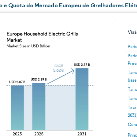
 e Quota do Mercado Europeu de Grelhadores Elét
Visã
Perí
Perí
Prev
Tama
base
Tama
Imagem © Mordor Intelligence. O reuso requer atribuiç
Tama
Taxa
2031
Conc
Image
Prin