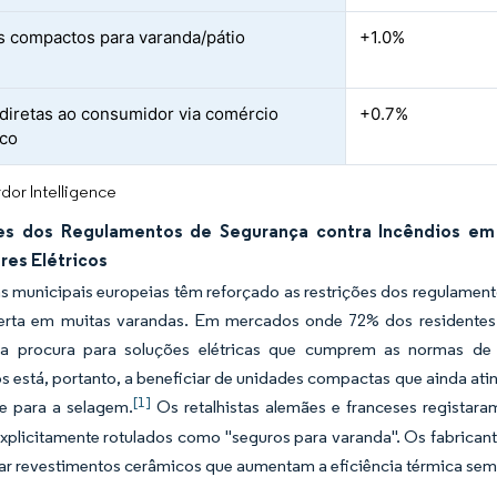
 compactos para varanda/pátio
+1.0%
diretas ao consumidor via comércio
+0.7%
ico
dor Intelligence
es dos Regulamentos de Segurança contra Incêndios em
res Elétricos
 municipais europeias têm reforçado as restrições dos regulamento
rta em muitas varandas. Em mercados onde 72% dos residentes 
 a procura para soluções elétricas que cumprem as normas de
 está, portanto, a beneficiar de unidades compactas que ainda at
[1]
te para a selagem.
Os retalhistas alemães e franceses registar
xplicitamente rotulados como "seguros para varanda". Os fabrican
ar revestimentos cerâmicos que aumentam a eficiência térmica sem