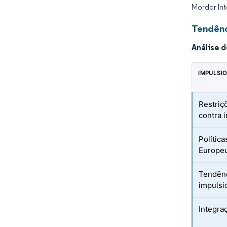
Mordor Int
Tendênc
Análise 
IMPULSI
Restriç
contra 
Política
Europe
Tendênc
impulsi
Integra