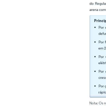
do Regula
arena comp
Princi
Por 
defu
Por 
em 2
Por 
elét
Por 
cres
Por 
rápi
Nota: Os n