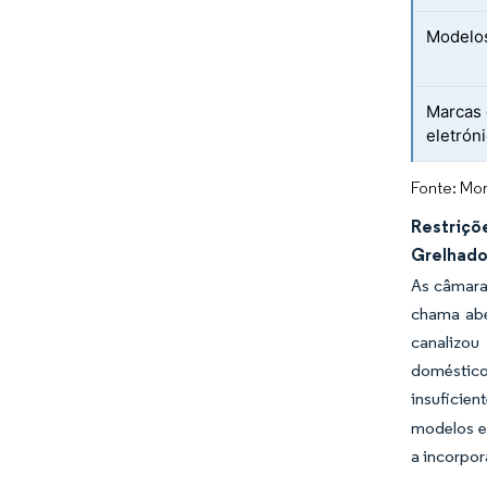
Modelos
Marcas 
eletrón
Fonte: Mor
Restriçõ
Grelhado
As câmaras
chama abe
canalizou
domésticos
insuficien
modelos e
a incorpor