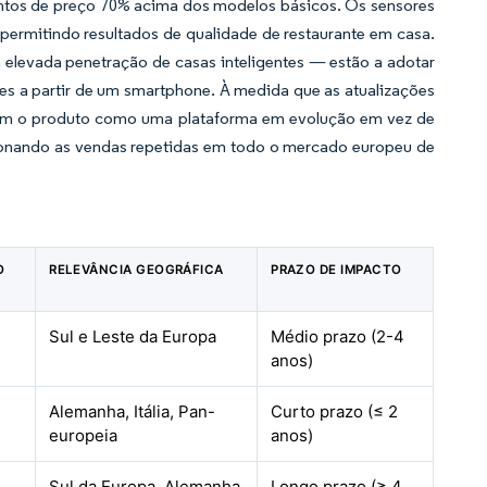
tos de preço 70% acima dos modelos básicos. Os sensores
 permitindo resultados de qualidade de restaurante em casa.
 elevada penetração de casas inteligentes — estão a adotar
ões a partir de um smartphone. À medida que as atualizações
nam o produto como uma plataforma em evolução em vez de
sionando as vendas repetidas em todo o mercado europeu de
O
RELEVÂNCIA GEOGRÁFICA
PRAZO DE IMPACTO
Sul e Leste da Europa
Médio prazo (2-4
anos)
Alemanha, Itália, Pan-
Curto prazo (≤ 2
europeia
anos)
Sul da Europa, Alemanha
Longo prazo (≥ 4