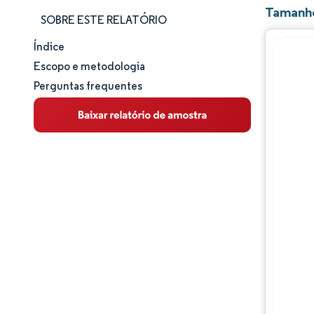
Tamanho
SOBRE ESTE RELATÓRIO
Índice
Tamanho e participação de mercado
Escopo e metodologia
Perguntas frequentes
Análise de mercado
Tendências e insights
Análise de segmentos
Análise geográfica
Panorama regulatório
Análise da cadeia de valor
Panorama competitivo