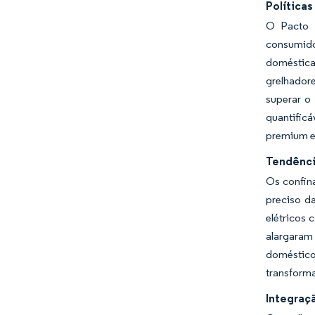
Políticas
O Pacto E
consumido
doméstica
grelhador
superar o
quantific
premium e
Tendênci
Os confin
preciso d
elétricos
alargaram
doméstico
transforma
Integraç