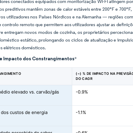
dores conectados equipados com monitorização Wi-Fi atingem pon
os preditivos mantêm zonas de calor estáveis entre 200°F e 700°F,
ros utilizadores nos Países Nórdicos e na Alemanha — regiões com
 controlo remoto que permitem aos utilizadores ajustar as definiç
re entregam novos modos de cozinha, os proprietários percecio
doméstico estático, prolongando os ciclos de atualização e impul
s elétricos domésticos.
de Impacto dos Constrangimentos
*
ANGIMENTO
(~) % DE IMPACTO NA PREVISÃ
DO CAGR
édio elevado vs. carvão/gás
-0.9%
o dos custos de energia
-1.1%
ridade percebida do sabor
-0.6%