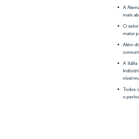
A Alema
mais a
O setor
maior p
Além di
consumo
A Itáli
indústr
nível m
Todos o
o perío