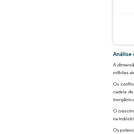
Análise
A dimensã
milhões at
Os confin
cadeia de
inorgânico
O crescim
na indústr
Os potenci