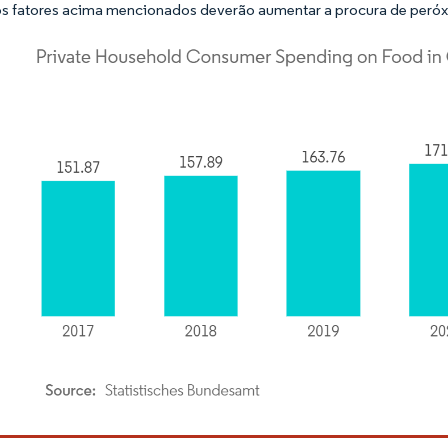
s fatores acima mencionados deverão aumentar a procura de peróxid
rdor Intelligence. O reuso requer atribuição conforme CC BY 4.0.