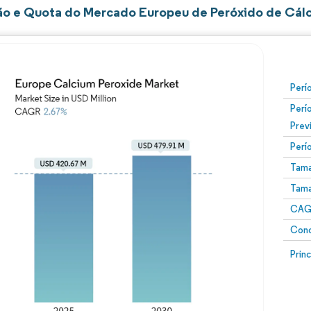
o e Quota do Mercado Europeu de Peróxido de Cálc
Perí
Perí
Prev
Perí
Tama
Tama
CAGR
Conc
Prin