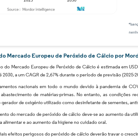
Imagem © Mordor Intelligence. O reuso requer atribuição conforme CC BY 4.0.
*Isen
nenhu
 do Mercado Europeu de Peróxido de Cálcio por Mord
o do Mercado Europeu de Peróxido de Cálcio é estimada em USD 4
é 2030, a um CAGR de 2,67% durante o período de previsão (2025-2
amentos nacionais em todo o mundo devido à pandemia de COVID
 abastecimento de matérias-primas. No entanto, as condições 
 gerador de oxigénio utilizado como desinfetante de sementes, antis
ento do mercado de peróxido de cálcio deve-se ao aumento da uti
ia alimentar e ao aumento da higiene no cuidado oral.
ais efeitos perigosos do peróxido de cálcio deverão travar o cres