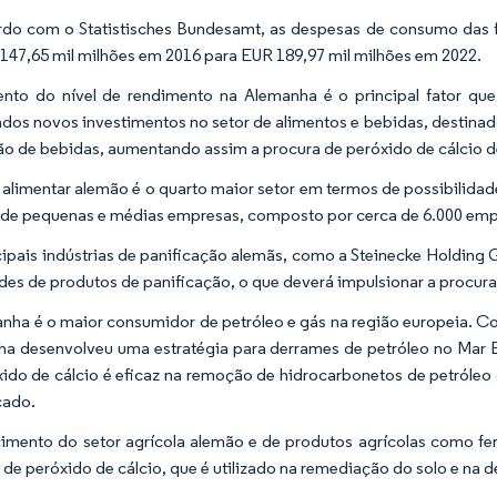
do com o Statistisches Bundesamt, as despesas de consumo das 
147,65 mil milhões em 2016 para EUR 189,97 mil milhões em 2022.
to do nível de rendimento na Alemanha é o principal fator que 
dos novos investimentos no setor de alimentos e bebidas, destinad
o de bebidas, aumentando assim a procura de peróxido de cálcio de
 alimentar alemão é o quarto maior setor em termos de possibilidad
 de pequenas e médias empresas, composto por cerca de 6.000 emp
cipais indústrias de panificação alemãs, como a Steinecke Holdin
des de produtos de panificação, o que deverá impulsionar a procura
nha é o maior consumidor de petróleo e gás na região europeia. C
a desenvolveu uma estratégia para derrames de petróleo no Mar Bá
ido de cálcio é eficaz na remoção de hidrocarbonetos de petróle
cado.
imento do setor agrícola alemão e de produtos agrícolas como fert
 de peróxido de cálcio, que é utilizado na remediação do solo e na 