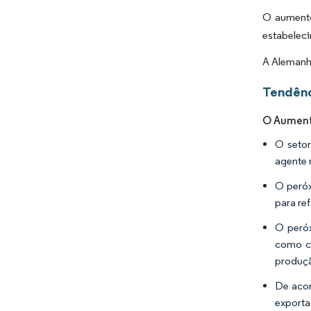
O aumento
estabeleci
A Alemanh
Tendênc
O Aumento
O setor
agente 
O peróx
para re
O peróx
como co
produçã
De acor
exporta