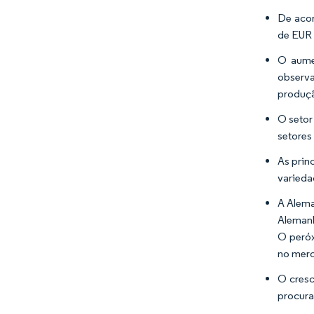
De acor
de EUR 
O aumen
observa
produçã
O setor
setores
As prin
varieda
A Alema
Alemanh
O peróx
no mer
O cresc
procura