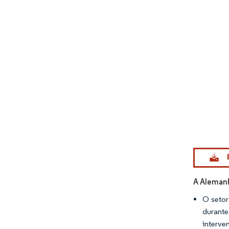
Imagem © Mo
A Aleman
O setor
durant
interve