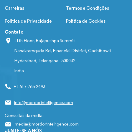
Carreiras
Termos e Condições
Política de Privacidade
Política de Cookies
Contato
11th Floor, Rajapushpa Summit
Nanakramguda Rd, Financial District, Gachibowli
Hyderabad, Telangana - 500032
India
+1 617-765-2493
info@mordorintelligence.com
Consultas da mídia:
media@mordorintelligence.com
JUNTE-SE A NÓS