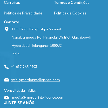
Carreiras
Termos e Condições
Política de Privacidade
Política de Cookies
Contato
11th Floor, Rajapushpa Summit
Nanakramguda Rd, Financial District, Gachibowli
Hyderabad, Telangana - 500032
India
+1 617-765-2493
info@mordorintelligence.com
Consultas da mídia:
media@mordorintelligence.com
JUNTE-SE A NÓS