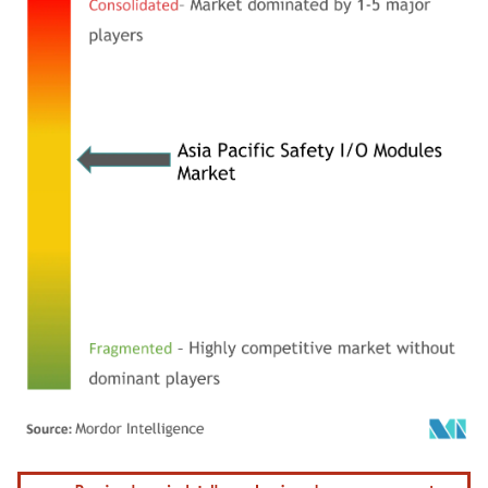
Imagem © Mordor Intelligence. O reuso requer atribuição conforme CC BY 4.0.