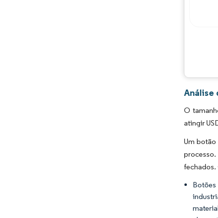
Análise
O tamanho
atingir US
Um botão 
processo. 
fechados.
Botões 
industr
materia