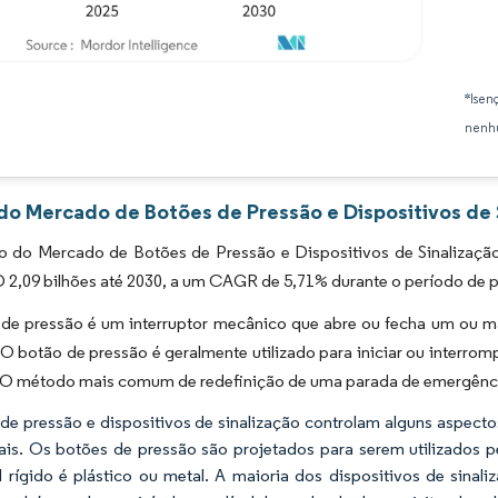
Imagem © Mordor Intelligence. O reuso requer atribuição conforme CC BY 4.0.
*Isen
nenhu
 do Mercado de Botões de Pressão e Dispositivos de 
 do Mercado de Botões de Pressão e Dispositivos de Sinalizaç
D 2,09 bilhões até 2030, a um CAGR de 5,71% durante o período de p
de pressão é um interruptor mecânico que abre ou fecha um ou ma
O botão de pressão é geralmente utilizado para iniciar ou interro
 O método mais comum de redefinição de uma parada de emergência 
de pressão e dispositivos de sinalização controlam alguns aspec
iais. Os botões de pressão são projetados para serem utilizados 
l rígido é plástico ou metal. A maioria dos dispositivos de sinali