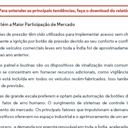
rdor Intelligence. O reuso requer atribuição conforme CC BY 4.0.
etém a Maior Participação de Mercado
es de pressão têm sido utilizados para implementar acesso sem c
nte a ignição por botão de pressão devido ao seu conforto e confi
de veículos comerciais leves em toda a Índia foi de aproximadame
ao ano anterior.
o painel e buzinas são os dispositivos de sinalização mais comum
se concentram em fornecer recursos adicionais, como vigilânci
está incluída em todos os veículos recém-fabricados. Isso tam
 de previsão.
ias de grande escala preferem e optam pela automação de botões de
o fator de erro humano. O surgimento de sistemas de controle 
ento do mercado. Os principais fatores que impulsionam a demanda 
ositivos oferecem no espaço industrial e o aprimoramento de um amb
 prazo, a demanda por energia renovável em toda a Índia, acelera