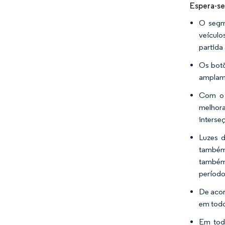
Espera-se
O segm
veículo
partida
Os botõ
amplame
Com o c
melhora
interse
Luzes d
também 
também 
período
De acor
em todo
Em toda