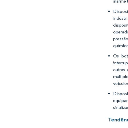
alarme 
Disposi
industr
disposi
operado
pressão
químico
Os bot
interru
outras 
múltipl
veículo
Disposi
equipam
sinaliz
Tendênc