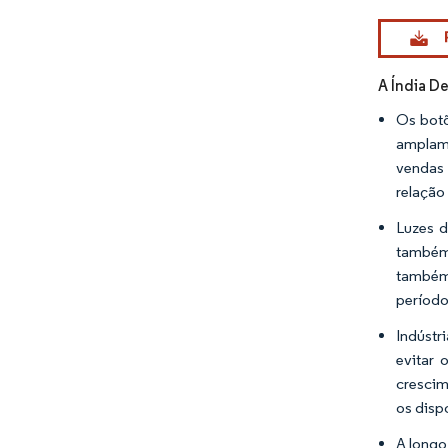
Imagem © Mo
A Índia D
Os botõ
amplame
vendas 
relação 
Luzes d
também 
também 
período
Indústr
evitar 
crescim
os disp
A longo