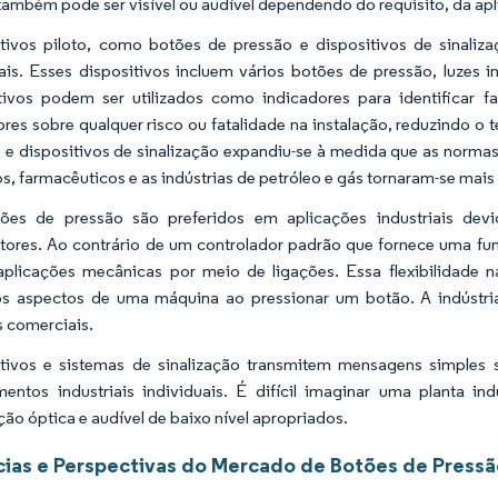
também pode ser visível ou audível dependendo do requisito, da ap
tivos piloto, como botões de pressão e dispositivos de sinali
iais. Esses dispositivos incluem vários botões de pressão, luzes i
tivos podem ser utilizados como indicadores para identificar fa
res sobre qualquer risco ou fatalidade na instalação, reduzindo 
 e dispositivos de sinalização expandiu-se à medida que as normas
s, farmacêuticos e as indústrias de petróleo e gás tornaram-se mais
ões de pressão são preferidos em aplicações industriais dev
ptores. Ao contrário de um controlador padrão que fornece uma fu
aplicações mecânicas por meio de ligações. Essa flexibilidade na
os aspectos de uma máquina ao pressionar um botão. A indústria
s comerciais.
tivos e sistemas de sinalização transmitem mensagens simples 
entos industriais individuais. É difícil imaginar uma planta 
ação óptica e audível de baixo nível apropriados.
ias e Perspectivas do Mercado de Botões de Pressão