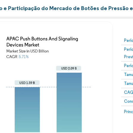
 e Participação do Mercado de Botões de Pressão e 
Perí
Perí
Prev
Perí
Tama
Tama
CAGR
Conc
Prin