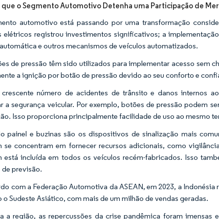
 que o Segmento Automotivo Detenha uma Participação de Merc
ento automotivo está passando por uma transformação consider
s elétricos registrou investimentos significativos; a implement
 automática e outros mecanismos de veículos automatizados.
es de pressão têm sido utilizados para implementar acesso sem c
nte a ignição por botão de pressão devido ao seu conforto e confi
rescente número de acidentes de trânsito e danos internos ao
r a segurança veicular. Por exemplo, botões de pressão podem ser 
ção. Isso proporciona principalmente facilidade de uso ao mesmo 
o painel e buzinas são os dispositivos de sinalização mais comu
se concentram em fornecer recursos adicionais, como vigilânci
está incluída em todos os veículos recém-fabricados. Isso tam
 de previsão.
do com a Federação Automotiva da ASEAN, em 2023, a Indonésia r
 o Sudeste Asiático, com mais de um milhão de vendas geradas.
 a região, as repercussões da crise pandêmica foram imensas e