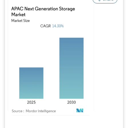
Imagem © Mordor Intelligence. O reuso requer atribuição conforme CC BY 4.0.