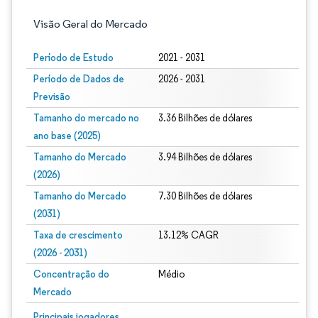
Visão Geral do Mercado
Período de Estudo
2021 - 2031
Período de Dados de
2026 - 2031
Previsão
Tamanho do mercado no
3.36 Bilhões de dólares
ano base (2025)
Tamanho do Mercado
3.94 Bilhões de dólares
(2026)
Tamanho do Mercado
7.30 Bilhões de dólares
(2031)
Taxa de crescimento
13.12% CAGR
(2026 - 2031)
Concentração do
Médio
Mercado
Imagem © Mordor Intelligence. O reuso requer atribuição conforme CC BY 4.0.
Principais jogadores