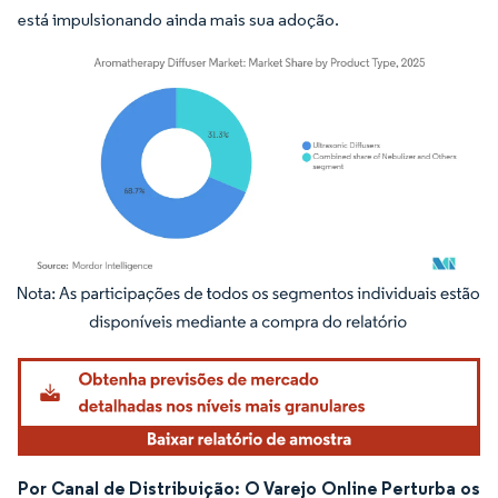
está impulsionando ainda mais sua adoção.
Imagem © Mordor Intelligence. O reuso requer atribuição conforme CC BY 4.0.
Por Canal de Distribuição: O Varejo Online Perturba os