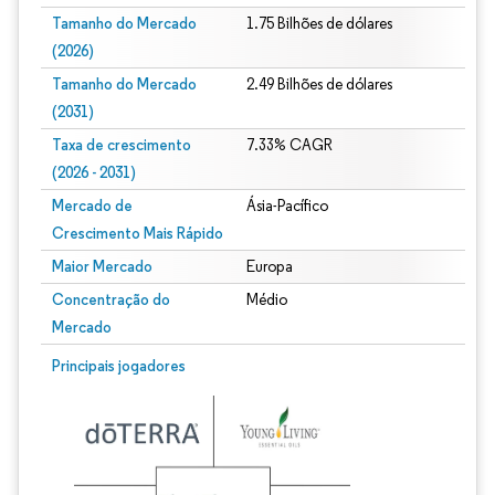
Tamanho do Mercado
1.75 Bilhões de dólares
(2026)
Tamanho do Mercado
2.49 Bilhões de dólares
(2031)
Taxa de crescimento
7.33% CAGR
(2026 - 2031)
Mercado de
Ásia-Pacífico
Crescimento Mais Rápido
Maior Mercado
Europa
Concentração do
Médio
Mercado
Imagem © Mordor Intelligence. O reuso requer atribuição conforme CC BY 4.0.
Principais jogadores