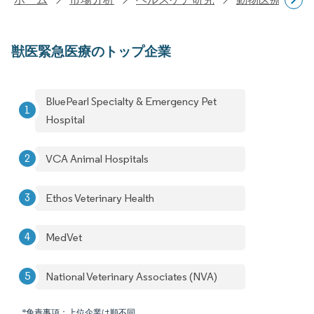
獣医緊急医療のトップ企業
BluePearl Specialty & Emergency Pet
Hospital
VCA Animal Hospitals
Ethos Veterinary Health
MedVet
National Veterinary Associates (NVA)
*免責事項：上位企業は順不同