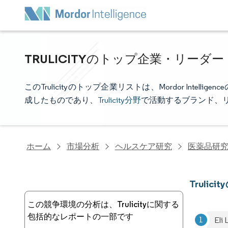
TRULICITYのトップ企業・リーダ
このTrulicityのトップ企業リストは、Mordor Int
成したものであり、
Trulicity分野
で活動するブランド、
ホーム
市場分析
ヘルスケア研究
医薬品研
Trulic
この競争環境の分析は、Trulicityに関する
包括的なレポートの一部です
Eli