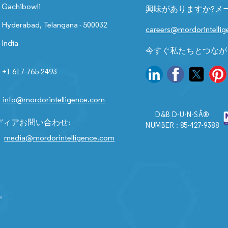
Gachibowli
興味がありますか?メ
Hyderabad, Telangana - 500032
careers@mordorintelli
India
今すぐ私たちとつなが
+1 617-765-2493
info@mordorintelligence.com
D&B D-U-N-SÂ®
ディアお問い合わせ:
NUMBER : 85-427-9388
media@mordorintelligence.com
す。