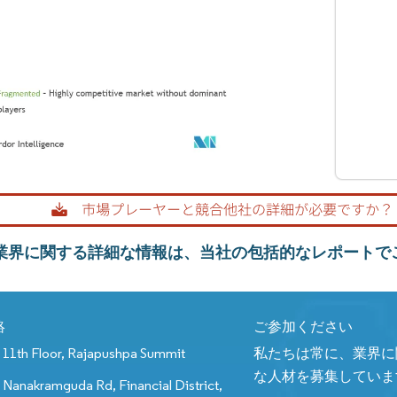
icity業界に関する詳細な情報は、当社の包括的なレポート
絡
ご参加ください
11th Floor, Rajapushpa Summit
私たちは常に、業界に
な人材を募集していま
Nanakramguda Rd, Financial District,