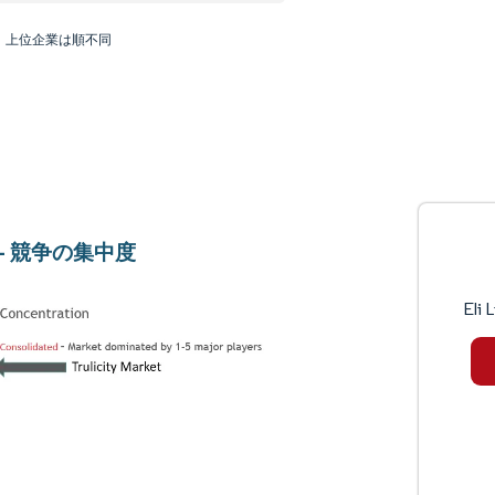
：上位企業は順不同
ity - 競争の集中度
Eli L