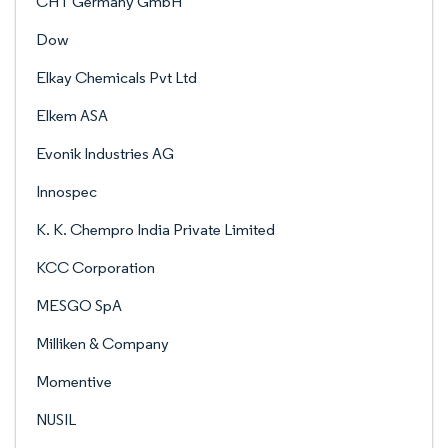
CHT Germany GmbH
Dow
Elkay Chemicals Pvt Ltd
Elkem ASA
Evonik Industries AG
Innospec
K. K. Chempro India Private Limited
KCC Corporation
MESGO SpA
Milliken & Company
Momentive
NUSIL