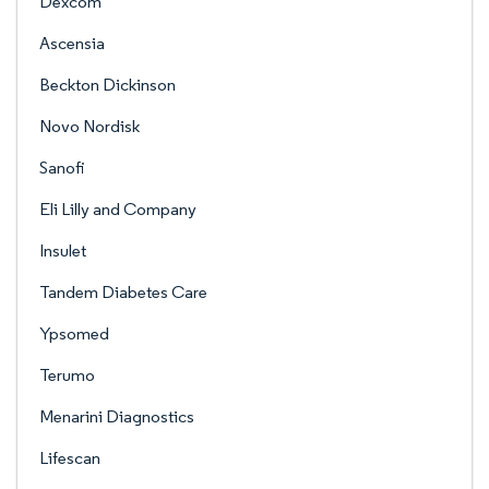
Dexcom
Ascensia
Beckton Dickinson
Novo Nordisk
Sanofi
Eli Lilly and Company
Insulet
Tandem Diabetes Care
Ypsomed
Terumo
Menarini Diagnostics
Lifescan