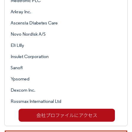
Medtronic PLC
Arkray Inc.
Ascensia Diabetes Care
Novo Nordisk A/S
Eli Lilly
Insulet Corporation
Sanofi
Ypsomed
Dexcom Inc.
Rossmax International Ltd