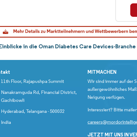
Einblicke in die Oman Diabetes Care Devices-Branche 
takt
MITMACHEN
11th Floor, Rajapushpa Summit
Wir sind immer auf der S
außergewöhnliches Maß 
Nanakramguda Rd, Financial District,
Neigung verfügen.
Gachibowli
Interessiert? Bitte mailen
Hyderabad, Telangana - 500032
careers@mordorintelli
India
JETZT MIT UNS IN V