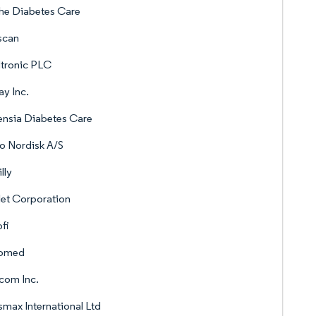
he Diabetes Care
scan
tronic PLC
ay Inc.
nsia Diabetes Care
o Nordisk A/S
illy
let Corporation
fi
omed
com Inc.
max International Ltd