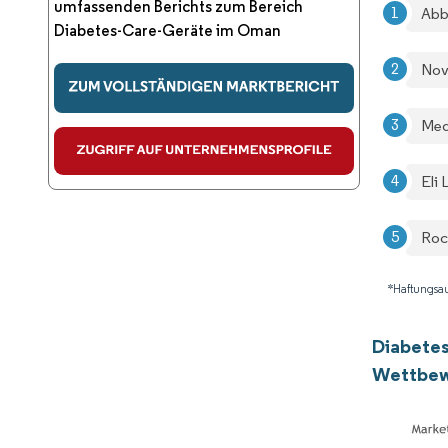
umfassenden Berichts zum Bereich
Abb
Diabetes-Care-Geräte im Oman
Nov
Med
Eli
Roc
*Haftungsau
Diabete
Wettbew