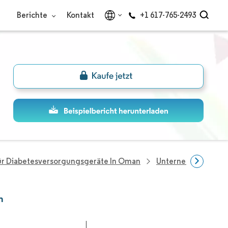
Berichte
Kontakt
+1 617-765-2493
ür Diabetesversorgungsgeräte In Oman
Unternehmen Im Be
n