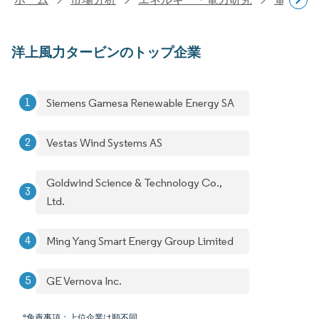
洋上風力タービンのトップ企業
Siemens Gamesa Renewable Energy SA
Vestas Wind Systems AS
Goldwind Science & Technology Co.,
Ltd.
Ming Yang Smart Energy Group Limited
GE Vernova Inc.
*免責事項：上位企業は順不同