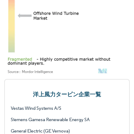
洋上風力タービン企業一覧
Vestas Wind Systems A/S
Siemens Gamesa Renewable Energy SA
General Electric (GE Vernova)