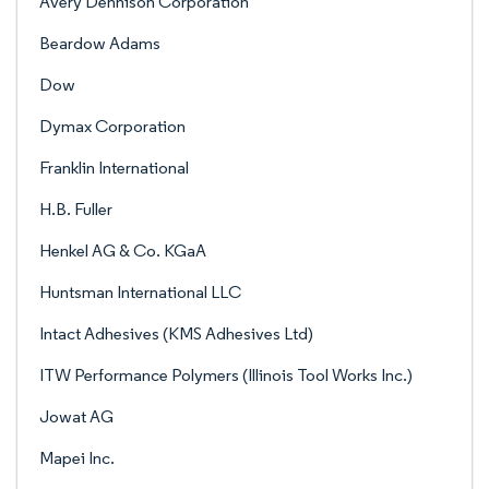
Avery Dennison Corporation
Beardow Adams
Dow
Dymax Corporation
Franklin International
H.B. Fuller
Henkel AG & Co. KGaA
Huntsman International LLC
Intact Adhesives (KMS Adhesives Ltd)
ITW Performance Polymers (Illinois Tool Works Inc.)
Jowat AG
Mapei Inc.