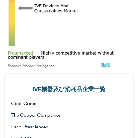
IVF機器及び消耗品企業一覧
Cook Group
The Cooper Companies
Esco Lifesciences