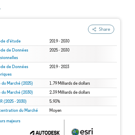
e
Share
ode d'étude
2019 - 2030
ode de Données
2025 - 2030
isionnelles
ode de Données
2019 - 2023
oriques
le du Marché (2025)
1.79 Milliards de dollars
le du Marché (2030)
2.39 Milliards de dollars
 (2025 - 2030)
5.93%
entration du Marché
Moyen
urs majeurs