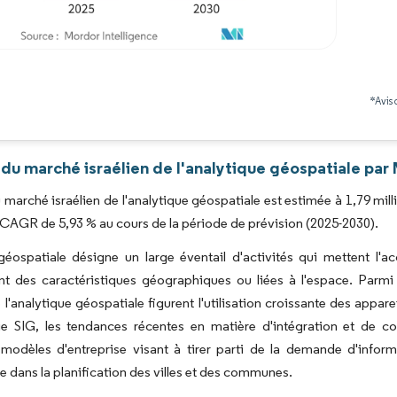
Image © Mordor Intelligence. La réutilisation nécessite une attribution sous CC BY 4.0
*Avis 
du marché israélien de l'analytique géospatiale par
du marché israélien de l'analytique géospatiale est estimée à 1,79 mill
 CAGR de 5,93 % au cours de la période de prévision (2025-2030).
géospatiale désigne un large éventail d'activités qui mettent l'a
t des caractéristiques géographiques ou liées à l'espace. Parmi 
l'analytique géospatiale figurent l'utilisation croissante des appa
ie SIG, les tendances récentes en matière d'intégration et de c
odèles d'entreprise visant à tirer parti de la demande d'informat
e dans la planification des villes et des communes.