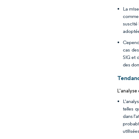
La mise
comme c
suscité
adoptées
Cependa
cas des
SIG et 
des don
Tendanc
L'analyse 
L'analy
telles q
dans l'a
probabi
utilisée