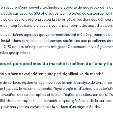
 en œuvre d'une nouvelle technologie apporte de nouveaux défis qui
'est le cas avec les SIG et d'autres technologies de cartographie. Il
 la colère des lois régionales sur la vie privée et les données démog
 et intégrées dans le discours social pour permettre aux utilisateurs
nt, certaines agences gouvernementales ont été très prudentes qua
 installations sensibles. Les réponses sociétales aux problèmes de 
du GPS ont été principalement mitigées. Cependant, il y a égaleme
nées géospatiales.
es et perspectives du marché israélien de l'analyti
de surface devrait détenir une part significative du marché
se de surface, également connue sous le nom d'analyse du terrain, se 
ue l'aspect, le volume, la pente, l'hydrologie et d'autres caractéris
tténuation des catastrophes et la planification des sites, car elle ut
lité de catastrophes. Les caractéristiques générales de la surface 
s pour analyser les variations de la surface d'un objet d'étude.