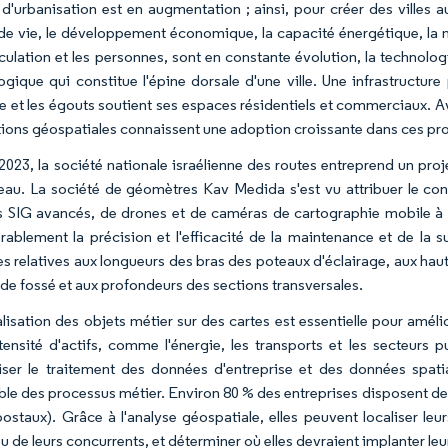
 d'urbanisation est en augmentation ; ainsi, pour créer des villes 
 de vie, le développement économique, la capacité énergétique, la mob
irculation et les personnes, sont en constante évolution, la technolo
gique qui constitue l'épine dorsale d'une ville. Une infrastructure po
e et les égouts soutient ses espaces résidentiels et commerciaux. Av
utions géospatiales connaissent une adoption croissante dans ces pro
 2023, la société nationale israélienne des routes entreprend un pro
eau. La société de géomètres Kav Medida s'est vu attribuer le cont
ls SIG avancés, de drones et de caméras de cartographie mobile à 
rablement la précision et l'efficacité de la maintenance et de la s
ées relatives aux longueurs des bras des poteaux d'éclairage, aux hau
 de fossé et aux profondeurs des sections transversales.
lisation des objets métier sur des cartes est essentielle pour amélio
ntensité d'actifs, comme l'énergie, les transports et les secteurs 
liser le traitement des données d'entreprise et des données spati
ble des processus métier. Environ 80 % des entreprises disposent d
ostaux). Grâce à l'analyse géospatiale, elles peuvent localiser le
ou de leurs concurrents, et déterminer où elles devraient implanter leu