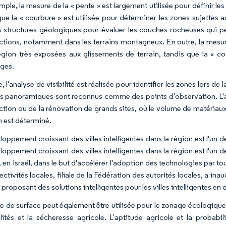
ple, la mesure de la « pente » est largement utilisée pour définir le
que la « courbure » est utilisée pour déterminer les zones sujettes 
s structures géologiques pour évaluer les couches rocheuses qui peu
ctions, notamment dans les terrains montagneux. En outre, la mesure 
égion très exposées aux glissements de terrain, tandis que la « co
ges.
, l'analyse de visibilité est réalisée pour identifier les zones lors d
s panoramiques sont reconnus comme des points d'observation. L'ana
ction ou de la rénovation de grands sites, où le volume de matéria
n est déterminé.
loppement croissant des villes intelligentes dans la région est l'un 
loppement croissant des villes intelligentes dans la région est l'un 
 en Israël, dans le but d'accélérer l'adoption des technologies par t
ectivités locales, filiale de la Fédération des autorités locales, a i
 proposant des solutions intelligentes pour les villes intelligentes en 
e de surface peut également être utilisée pour le zonage écologique, 
lités et la sécheresse agricole. L'aptitude agricole et la probab