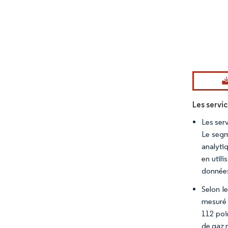
Image © Mord
Les servi
Les ser
Le segm
analyti
en util
données
Selon le
mesuré 
112 poi
de gaz n