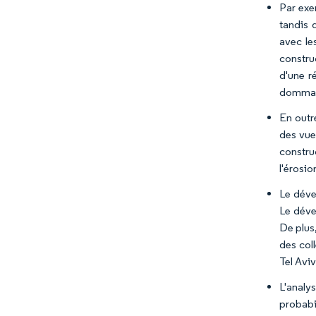
Par exem
tandis 
avec le
constru
d'une r
domma
En outre
des vue
constru
l'érosio
Le déve
Le déve
De plus,
des coll
Tel Aviv
L'analys
probabi