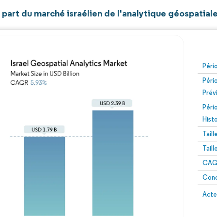
t part du marché israélien de l'analytique géospatial
Péri
Péri
Prév
Péri
Hist
Tail
Tail
CAGR
Conc
Acte