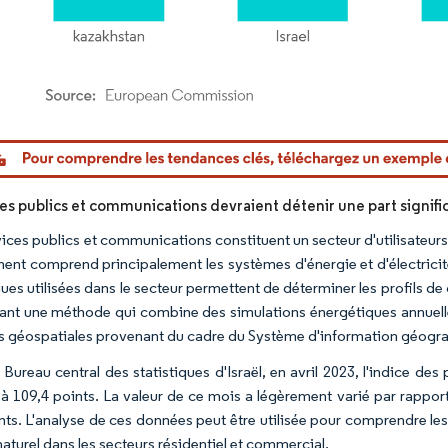
or Intelligence. La réutilisation nécessite une attribution sous CC BY 4.0.
ces publics et communications devraient détenir une part signif
vices publics et communications constituent un secteur d'utilisateurs
ent comprend principalement les systèmes d'énergie et d'électrici
ques utilisées dans le secteur permettent de déterminer les profils
isant une méthode qui combine des simulations énergétiques annuelles
 géospatiales provenant du cadre du Système d'information géogra
 Bureau central des statistiques d'Israël, en avril 2023, l'indice des
à 109,4 points. La valeur de ce mois a légèrement varié par rappor
nts. L'analyse de ces données peut être utilisée pour comprendre les
aturel dans les secteurs résidentiel et commercial.