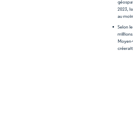
géospati
2023, Is
au moins
Selon le
million
Moyen-O
créerai