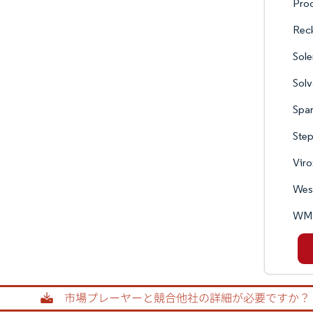
Pro
Reck
Sole
Sol
Spa
Ste
Viro
West
WM 