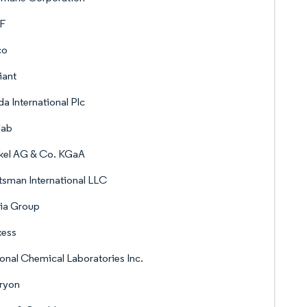
F
co
iant
a International Plc
lab
kel AG & Co. KGaA
sman International LLC
ia Group
xess
onal Chemical Laboratories Inc.
ryon