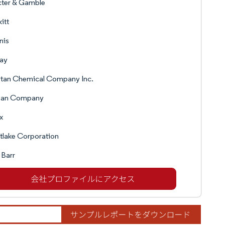
cter & Gamble
itt
nis
vay
rtan Chemical Company Inc.
pan Company
x
lake Corporation
Barr