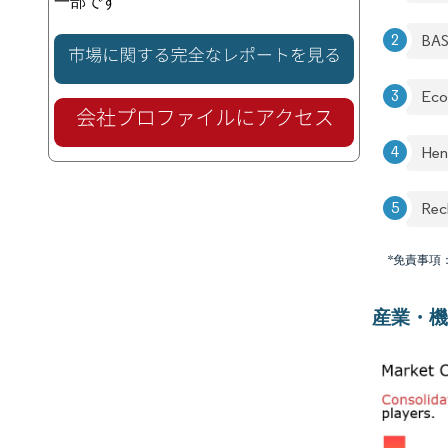
一部です
BA
Eco
Hen
Rec
*免責事項
産業・機