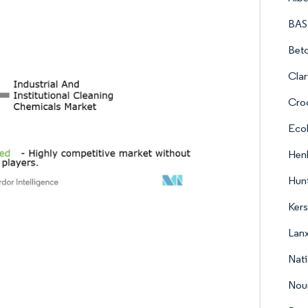
BAS
Bet
Clar
Crod
Eco
Hen
Hunt
Kers
Lan
Nati
Nou