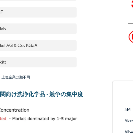
SF
lab
kel AG & Co. KGaA
kitt
：上位企業は順不同
関向け洗浄化学品 - 競争の集中度
3M
Akzo
Albe