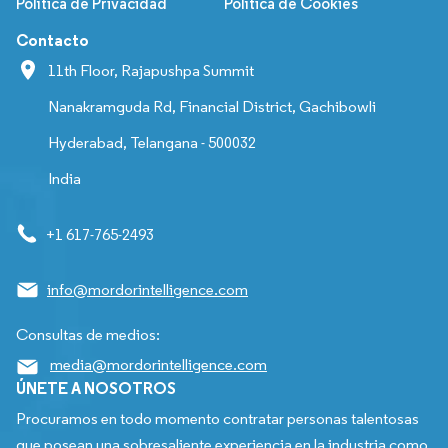
Política de Privacidad
Política de Cookies
Contacto
11th Floor, Rajapushpa Summit
Nanakramguda Rd, Financial District, Gachibowli
Hyderabad, Telangana - 500032
India
+1 617-765-2493
info@mordorintelligence.com
Consultas de medios:
media@mordorintelligence.com
ÚNETE A NOSOTROS
Procuramos en todo momento contratar personas talentosas
que posean una sobresaliente experiencia en la industria como